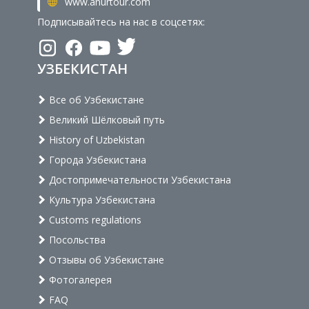
www.anurtour.com
Подписывайтесь на нас в соцсетях:
УЗБЕКИСТАН
Все об Узбекистане
Великий Шёлковый путь
History of Uzbekistan
Города Узбекистана
Достопримечательности Узбекистана
Культура Узбекистана
Customs regulations
Посольства
Отзывы об Узбекистане
Фотогалерея
FAQ