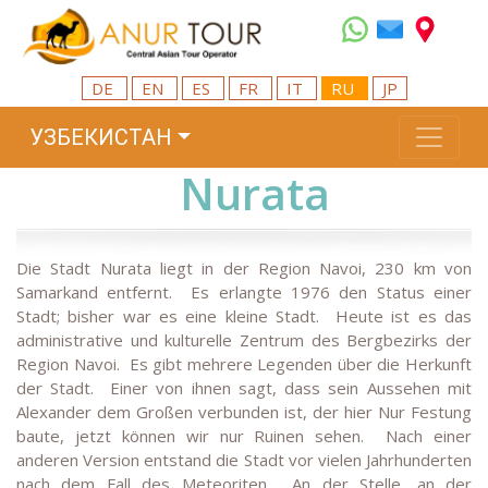
DE
EN
ES
FR
IT
RU
JP
УЗБЕКИСТАН
Nurata
Die Stadt Nurata liegt in der Region Navoi, 230 km von
Samarkand entfernt. Es erlangte 1976 den Status einer
Stadt; bisher war es eine kleine Stadt. Heute ist es das
administrative und kulturelle Zentrum des Bergbezirks der
Region Navoi. Es gibt mehrere Legenden über die Herkunft
der Stadt. Einer von ihnen sagt, dass sein Aussehen mit
Alexander dem Großen verbunden ist, der hier Nur Festung
baute, jetzt können wir nur Ruinen sehen. Nach einer
anderen Version entstand die Stadt vor vielen Jahrhunderten
nach dem Fall des Meteoriten. An der Stelle, an der