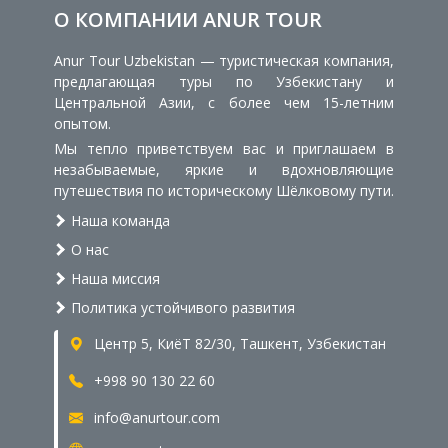
О КОМПАНИИ ANUR TOUR
Anur Tour Uzbekistan — туристическая компания,
предлагающая туры по Узбекистану и
Центральной Азии, с более чем 15-летним
опытом.
Мы тепло приветствуем вас и приглашаем в
незабываемые, яркие и вдохновляющие
путешествия по историческому Шёлковому пути.
Наша команда
О нас
Наша миссия
Политика устойчивого развития
Центр 5, КиёТ 82/30, Ташкент, Узбекистан
+998 90 130 22 60
info@anurtour.com