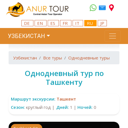
DE
EN
ES
FR
IT
RU
JP
УЗБЕКИСТАН
Узбекистан
Все туры
Однодневные туры
Однодневный тур по
Ташкенту
Маршрут экскурсии:
Ташкент
Сезон:
круглый год |
Дней:
1 |
Ночей:
0