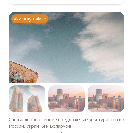
Ak-Saray Palace
K
Специальное осеннее предложение для туристов из
России, Украины и Беларуси!