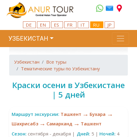
DE
EN
ES
FR
IT
RU
JP
УЗБЕКИСТАН
Узбекистан
Все туры
Тематические туры по Узбекистану
Краски оceни в Узбекистане
| 5 дней
→
→
Маршрут экскурсии:
Ташкент
Бухара
→
→
Шахрисабз
Самарканд
Ташкент
Сезон:
сентября - декабря |
Дней:
5 |
Ночей:
4