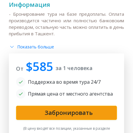
Информация
- Бронирование тура на базе предоплаты. Оплата
производится частично или полностью банковским
переводом, остальную часть можно оплатить в день
прибытия в Ташкент.
-
Ввиду высокого спроса на гостиницы, жд и авиа
Показать больше
билеты в высокий сезон ( март - июнь и август -
ноябрь) бронируют и выкупают заранее,
рекомендуем всем гостям раннее бронирование.
$585
за 1 человека
От
- После даты публикации любые изменения цен на
Поддержка во время тура 24/7
гостиничные услуги, повышение цен на авиа и
железнодорожные билеты, повышении налогов и
Прямая цена от местного агентства
колебаниях обменного курса могут повлиять на
базовую цену тура;
Забронировать
- Стандартный заезд в гостиницу 14.00, выезд
11.00. Ранние заезды / поздние выезды не
(В цену входят все позиции, указанные в разделе
включены, если не указаны в программе.