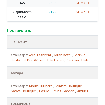
4-5
$535
BOOK IT
Одномест.
$120
BOOK IT
разм.
Гостиница:
Ташкент
Стандарт:
Asia Tashkent
,
Milan hotel
,
Marwa
Tashkent Pool&Spa
,
Uzbekistan
,
Parklane Hotel
Бухара
Стандарт:
Malika Bukhara
,
Minzifa Boutique
,
Safiya Boutique
,
Basilic
,
Emir's Garden
,
Amulet
Самарканд