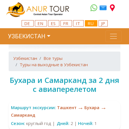
DE
EN
ES
FR
IT
RU
JP
УЗБЕКИСТАН
Узбекистан
Все туры
Туры на выходные в Узбекистан
Бухара и Самарканд за 2 дня
с авиаперелетом
→
→
Маршрут экскурсии:
Ташкент
Бухара
Самарканд
Сезон:
круглый год |
Дней:
2 |
Ночей:
1