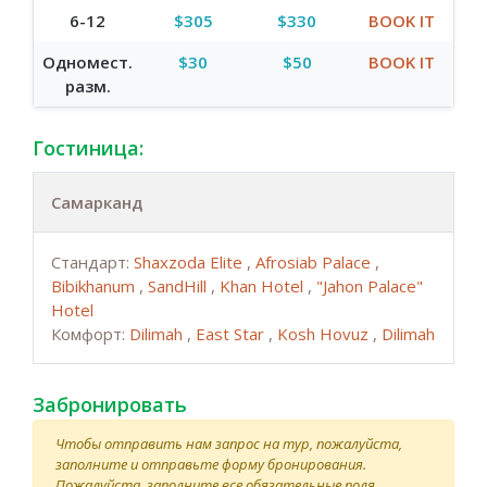
6-12
$305
$330
BOOK IT
Одномест.
$30
$50
BOOK IT
разм.
Гостиница:
Самарканд
Стандарт:
Shaxzoda Elite
,
Afrosiab Palace
,
Bibikhanum
,
SandHill
,
Khan Hotel
,
"Jahon Palace"
Hotel
Комфорт:
Dilimah
,
East Star
,
Kosh Hovuz
,
Dilimah
Забронировать
Чтобы отправить нам запрос на тур, пожалуйста,
заполните и отправьте форму бронирования.
Пожалуйста, заполните все обязательные поля,