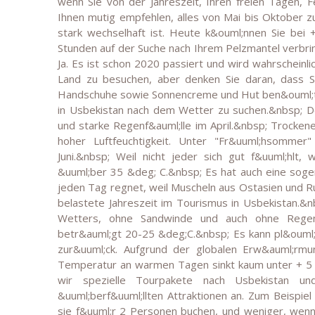
wenn Sie von der Jahreszeit, Ihren freien Tagen, 
Ihnen mutig empfehlen, alles von Mai bis Oktober z
stark wechselhaft ist. Heute k&ouml;nnen Sie bei
Stunden auf der Suche nach Ihrem Pelzmantel verbring
Ja. Es ist schon 2020 passiert und wird wahrscheinli
Land zu besuchen, aber denken Sie daran, dass 
Handschuhe sowie Sonnencreme und Hut ben&ouml;tig
in Usbekistan nach dem Wetter zu suchen.&nbsp; De
und starke Regenf&auml;lle im April.&nbsp; Trockene
hoher Luftfeuchtigkeit. Unter "Fr&uuml;hsomme
Juni.&nbsp; Weil nicht jeder sich gut f&uuml;hlt,
&uuml;ber 35 &deg; C.&nbsp; Es hat auch eine soge
jeden Tag regnet, weil Muscheln aus Ostasien und 
belastete Jahreszeit im Tourismus in Usbekistan.&
Wetters, ohne Sandwinde und auch ohne Rege
betr&auml;gt 20-25 &deg;C.&nbsp; Es kann pl&ouml;t
zur&uuml;ck. Aufgrund der globalen Erw&auml;rmun
Temperatur an warmen Tagen sinkt kaum unter + 5 
wir spezielle Tourpakete nach Usbekistan un
&uuml;berf&uuml;llten Attraktionen an. Zum Beispi
sie f&uuml;r 2 Personen buchen, und weniger, wenn