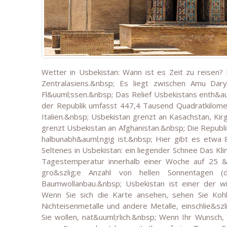
Wetter in Usbekistan: Wann ist es Zeit zu reisen? 
Zentralasiens.&nbsp; Es liegt zwischen Amu Dary
Fl&uuml;ssen.&nbsp; Das Relief Usbekistans enth&a
der Republik umfasst 447,4 Tausend Quadratkilomete
Italien.&nbsp; Usbekistan grenzt an Kasachstan, Ki
grenzt Usbekistan an Afghanistan.&nbsp; Die Republi
halbunabh&auml;ngig ist.&nbsp; Hier gibt es etwa 
Seltenes in Usbekistan: ein liegender Schnee Das Klim
Tagestemperatur innerhalb einer Woche auf 25 &d
gro&szlig;e Anzahl von hellen Sonnentagen (d
Baumwollanbau.&nbsp; Usbekistan ist einer der w
Wenn Sie sich die Karte ansehen, sehen Sie Koh
Nichteisenmetalle und andere Metalle, einschlie&sz
Sie wollen, nat&uuml;rlich.&nbsp; Wenn Ihr Wunsch