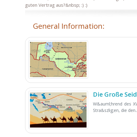
guten Vertrag aus?&nbsp; :) :)
General Information:
Die Große Sei
W&auml;hrend des XV
Stra&szlig;en, die den..