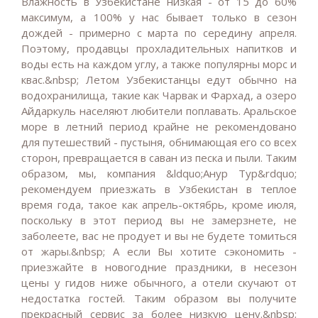
Влажность в Узбекистане низкая - от 15 до 60%
максимум, а 100% у нас бывает только в сезон
дождей - примерно с марта по середину апреля.
Поэтому, продавцы прохладительных напитков и
воды есть на каждом углу, а также популярны морс и
квас.&nbsp; Летом Узбекистанцы едут обычно на
водохранилища, такие как Чарвак и Фархад, а озеро
Айдаркуль населяют любители поплавать. Аральское
море в летний период крайне не рекомендовано
для путешествий - пустыня, обнимающая его со всех
сторон, превращается в саван из песка и пыли. Таким
образом, мы, компания &ldquo;Анур Тур&rdquo;
рекомендуем приезжать в Узбекистан в теплое
время года, такое как апрель-октябрь, кроме июля,
поскольку в этот период вы не замерзнете, не
заболеете, вас не продует и вы не будете томиться
от жары.&nbsp; А если Вы хотите сэкономить -
приезжайте в новогодние праздники, в несезон
цены у гидов ниже обычного, а отели скучают от
недостатка гостей. Таким образом вы получите
прекрасный сервис за более низкую цену.&nbsp;