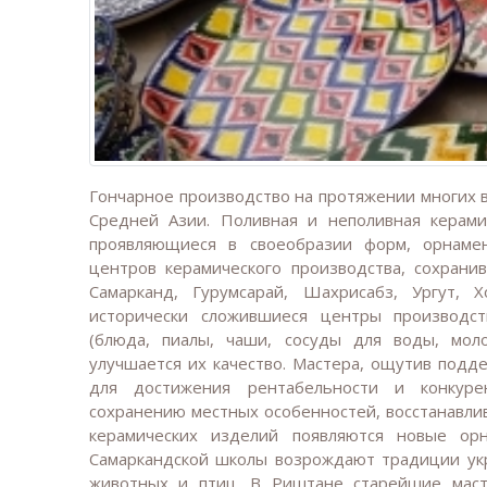
Гончарное производство на протяжении многих 
Средней Азии. Поливная и неполивная керам
проявляющиеся в своеобразии форм, орнамен
центров керамического производства, сохрани
Самарканд, Гурумсарай, Шахрисабз, Ургут,
исторически сложившиеся центры производст
(блюда, пиалы, чаши, сосуды для воды, мол
улучшается их качество. Мастера, ощутив подд
для достижения рентабельности и конкурен
сохранению местных особенностей, восстанавли
керамических изделий появляются новые ор
Самаркандской школы возрождают традиции ук
животных и птиц. В Риштане старейшие маст