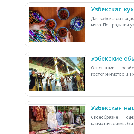
Узбекская ку
Для узбекской наци
мяса. По традиции уз
Узбекские об
Основными особе
гостеприимство и тр
Узбекская н
Своеобразие од
климатическими, быт