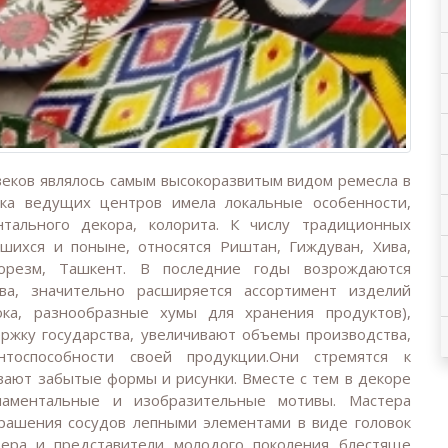
веков являлось самым высокоразвитым видом ремесла в
ика ведущих центров имела локальные особенности,
тального декора, колорита. К числу традиционных
вшихся и поныне, относятся Риштан, Гиждуван, Хива,
 Хорезм, Ташкент. В последние годы возрождаются
ва, значительно расширяется ассортимент изделий
ока, разнообразные хумы для хранения продуктов),
ержку государства, увеличивают объемы производства,
тоспособности своей продукции.Они стремятся к
вают забытые формы и рисунки. Вместе с тем в декоре
наментальные и изобразительные мотивы. Мастера
рашения сосудов лепными элементами в виде головок
ера и представители молодого поколения блестяще