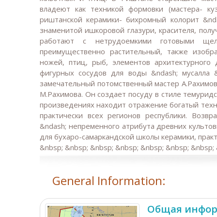
владеют как техникой формовки (мастера- куз
риштанской керамики- бихромный колорит &nda
знаменитой ишкоровой глазури, красителя, полу
работают с нетрудоемкими готовыми щел
преимущественно растительный, также изобра
ножей, птиц, рыб, элементов архитектурного
фигурных сосудов для воды &ndash; мусалла 
замечательный потомственный мастер А.Рахимов,
М.Рахимова. Он создает посуду в стиле темуридс
произведениях находит отражение богатый тех
практически всех регионов республики. Возв
&ndash; непременного атрибута древних культов
для бухаро-самаркандской школы керамики, практи
&nbsp; &nbsp; &nbsp; &nbsp; &nbsp; &nbsp; &nbsp;
General Information:
Общая инфор