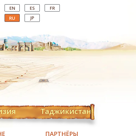
EN
ES
FR
JP
RU
изия
Таджикистан
НЕ
ПАРТНЁРЫ