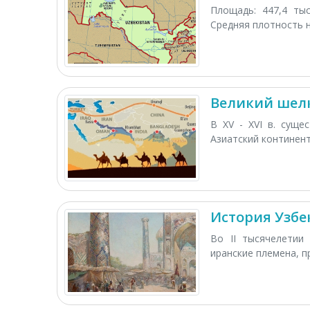
Площадь: 447,4 тыс
Средняя плотность н
Великий шел
В XV - XVI в. суще
Азиатский континент 
История Узбе
Во II тысячелетии
иранские племена, п