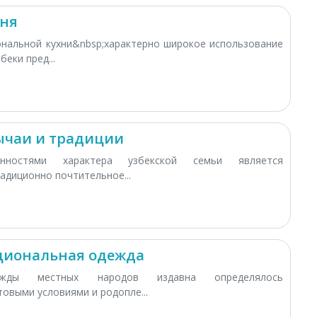
хня
ональной кухни&nbsp;характерно широкое использование
беки пред...
ычаи и традиции
нностями характера узбекской семьи является
адиционно почтительное...
ациональная одежда
ежды местных народов издавна определялось
овыми условиями и родопле...