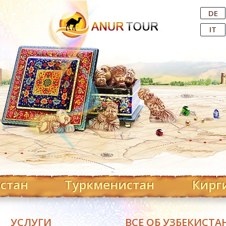
Central Asian Tour Operator
DE
IT
хстан
Туркменистан
Кирг
УСЛУГИ
ВСЕ ОБ УЗБЕКИСТА