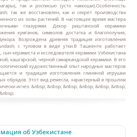
агары), так и росписью (усто наккоши).Особенность
sh; так же восстановлен, как и секрет производства
ченного из золы растений. В настоящее время мастера
очными глазурями. Декор риштанской керамики
жения кумганов, символов достатка и благополучия,
 декора. Возрождена древняя традиция изготовления
&ndash; с туловом в виде утки.В Ташкенте работает
 сын керамиста и исследователя керамики Узбекистана
кой, кашгарской, черной самаркандской керамики. В его
нологический художественный опыт народных мастеров
ращается и традиция изготовления глиняной игрушки
ых обрядов. Этот вид ремесла, характерный в прошлом
чески исчез. &nbsp; &nbsp; &nbsp; &nbsp; &nbsp; &nbsp;
 &nbsp;
мация об Узбекистане