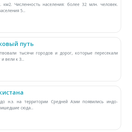
. км2. Численность населения: более 32 млн. человек.
аселения 5...
ковый путь
ствовали тысячи городов и дорог, которые пересекали
и вели к З...
кистана
 до н.э. на территории Средней Азии появились индо-
ришедшие сюда...