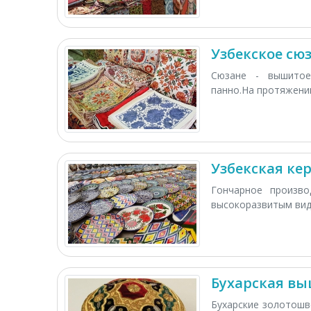
Узбекское сю
Сюзане - вышитое
панно.На протяжении
Узбекская ке
Гончарное произв
высокоразвитым видо
Бухарская в
Бухарские золотошв