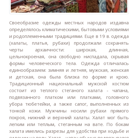
Своеобразие одежды местных народов издавна
определялось климатическими, бытовыми условиями
и родоплеменными традициями. Еще в 19 в. одежда
(халаты, платья, рубахи) продолжали сохранять
черты архаичности: широкая, длинная,
цельнокроеная, она свободно ниспадала, скрывая
формы человеческого тела. Одежда отличалась
единообразием: зимняя и летняя, мужская, женская
и детская, она была близка по форме и крою.
Традиционный национальный мужской костюм
состоит из теплого стеганого халата - чапана,
подвязанного платком или платками, головного
убора тюбетейки, а также сапог, выполненных из
тонкой кожи. Мужчины носили рубахи прямого
покроя, нижний и верхний халаты. Халат мог быть
легким или теплым, стеганным на вате. По бокам
халата имелись разрезы для удобства при ходьбе и
сидении на полу. Халат - чапан обычно подвязывался