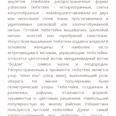
амулетов. Наиболее распространенные формы
узбекских тюбетеек - четырехгранные, слегка
конусообразные - их&nbsp;изготавливали из двух
или нескольких слоев ткани, простегиваемых и
укрепляемых шелковой или хлопчатобумажной
нитью. Готовая тюбетейка вышивалась шелковой
нитью, золотой или серебряной канителью.
Искусством вышивания тюбетеек издавна владели в
основном женщины. К наиболее часто
встречающимся мотивам, украшающим тюбетейки,
относятся цветочный мотив, миндалевидный мотив
"бодом" - символ жизни и плодородия.
Распространенным в орнаменте тюбетеек является
узор "илон изи" (след змеи), выполняющий роль
оберега. Не менее популярными были
геометрические узоры. Тюбетейки, созданные в
различных районах, отличаются формой,
орнаментом и цветовым решением. Наибольшей
популярностью во многих районах Узбекистана
пользуются чустские тюбетейки. Дуппи - самый
распространенный вид тюбетеек г. Чуста -