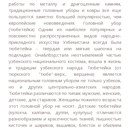
работы по металлу и драгоценным камням,
традиционные головные уборы и ковры все еще
пользуются заметно большей популярностью, чем
европейские нововведения. Головной убор
(тюбетейка) Одним из наиболее популярных и
повсеместно распространенных видов народно-
прикладного искусства Узбекистана всегда была
тюбетейка - твердая или мягкая шапочка на
подкладке. Она&nbsp;стала неотъемлемой частью
узбекского национального костюма, вошла в жизнь
и традиции узбекского народа. Тюбетейка (от
тюркского "тюбе"-верх, вершина) является
национальным головным убором не только узбеков,
но и других центрально-азиатских народов.
Тюбетейки различаются по типам: мужские, женские,
детские, для стариков. Женщины пожилого возраста
этот головной убор не носят. Детские тюбетейки
(кулохча, калпакча, дуппи, кулупуш) отличаются
разнообразием и красочностью тканей, пышностью
кисточек и шариков, вышивок, блесток и обилием