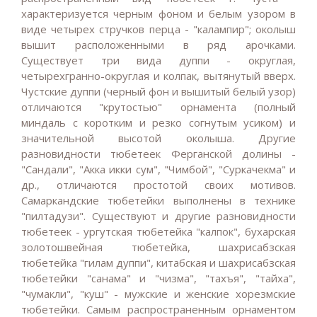
характеризуется черным фоном и белым узором в
виде четырех стручков перца - "калампир"; околыш
вышит расположенными в ряд арочками.
Существует три вида дуппи - округлая,
четырехгранно-округлая и колпак, вытянутый вверх.
Чустские дуппи (черный фон и вышитый белый узор)
отличаются "крутостью" орнамента (полный
миндаль с коротким и резко согнутым усиком) и
значительной высотой околыша. Другие
разновидности тюбетеек Ферганской долины -
"Сандали", "Акка икки сум", "Чимбой", "Суркачекма" и
др., отличаются простотой своих мотивов.
Самаркандские тюбетейки выполнены в технике
"пилтадузи". Существуют и другие разновидности
тюбетеек - ургутская тюбетейка "калпок", бухарская
золотошвейная тюбетейка, шахрисабзская
тюбетейка "гилам дуппи", китабская и шахрисабзская
тюбетейки "санама" и "чизма", "тахъя", "тайха",
"чумакли", "куш" - мужские и женские хорезмские
тюбетейки. Самым распространенным орнаментом