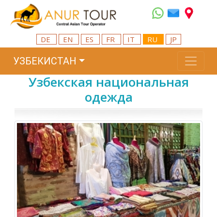
DE
EN
ES
FR
IT
RU
JP
УЗБЕКИСТАН
Узбекская национальная
одежда