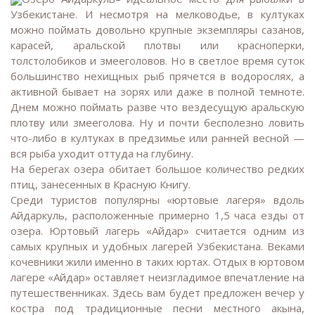
Узбекистане. И несмотря на мелководье, в култуках
можно поймать довольно крупные экземпляры сазанов,
карасей, аральской плотвы или красноперки,
толстолобиков и змееголовов. Но в светлое время суток
большинство нехищных рыб прячется в водорослях, а
активной бывает на зорях или даже в полной темноте.
Днем можно поймать разве что вездесущую аральскую
плотву или змееголова. Ну и почти бесполезно ловить
что-либо в култуках в предзимье или ранней весной —
вся рыба уходит оттуда на глубину.
На берегах озера обитает большое количество редких
птиц, занесенных в Красную Книгу.
Среди туристов популярны «юртовые лагеря» вдоль
Айдаркуль, расположенные примерно 1,5 часа езды от
озера. Юртовый лагерь «Айдар» считается одним из
самых крупных и удобных лагерей Узбекистана. Веками
кочевники жили именно в таких юртах. Отдых в юртовом
лагере «Айдар» оставляет неизгладимое впечатление на
путешественниках. Здесь вам будет предложен вечер у
костра под традиционные песни местного акына,