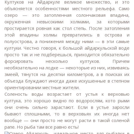
Култуков на Айдаркуле великое множество, и это
объясняется особенностями местного рельефа. Само
озеро — это затопленная солончаковая впадина,
окруженная невысокими холмами, за которыми
простирается ровная как стол степь. После затопления
этой впадины холмы превратились в острова и
полуострова, а понижения между ними — в эти самые
култуки. Честно говоря, к большой айдаркульской воде
просто так и не подберешься, приходится обязательно
форсировать несколько култуков. Причем
необязательно на лодке — некоторые из них, извиваясь
змеей, тянутся на десятки километров, а в поисках их
объезда блуждают иногда даже искушенные в степном
ориентировании местные жители.
Соленость воды возрастает от устья к верховью
култука, это хорошо видно по водорослям, кото рыми
они очень сильно зарастают. Если в устье заросли
бывают сплошными, то в верховьях их иногда нет
вообще — они просто не могут расти в такой соленой
рапе. Но рыба там все равно есть!
Озеро Айдаркуль– идеальное место для рыбалки в