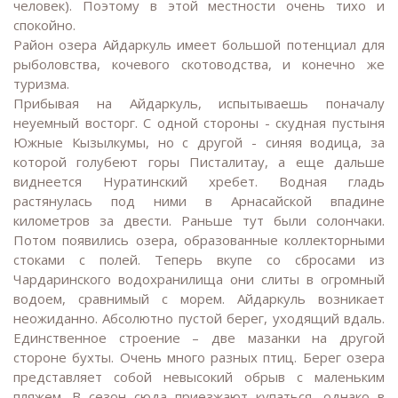
человек). Поэтому в этой местности очень тихо и
спокойно.
Район озера Айдаркуль имеет большой потенциал для
рыболовства, кочевого скотоводства, и конечно же
туризма.
Прибывая на Айдаркуль, испытываешь поначалу
неуемный восторг. С одной стороны - скудная пустыня
Южные Кызылкумы, но с другой - синяя водица, за
которой голубеют горы Писталитау, а еще дальше
виднеется Нуратинский хребет. Водная гладь
растянулась под ними в Арнасайской впадине
километров за двести. Раньше тут были солончаки.
Потом появились озера, образованные коллекторными
стоками с полей. Теперь вкупе со сбросами из
Чардаринского водохранилища они слиты в огромный
водоем, сравнимый с морем. Айдаркуль возникает
неожиданно. Абсолютно пустой берег, уходящий вдаль.
Единственное строение – две мазанки на другой
стороне бухты. Очень много разных птиц. Берег озера
представляет собой невысокий обрыв с маленьким
пляжем. В сезон сюда приезжают купаться, однако в