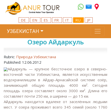
DE
EN
ES
FR
IT
RU
JP
УЗБЕКИСТАН
Озеро Айдаркуль
Rubric:
Природа Узбекистана
Published: 12.06.2012
Айдаркуль — крупное бессточное озеро в северно-
восточной части Узбекистана, является искусственным
водохранилищем в Айдар-Арнасайской системе озёр,
занимающей общую площадь 4000 км². Сегодня
площадь озера составляет около 3000 км². Длина его
составляет почти 250 км, а ширина — до 15 км.
Айдаркуль находится вдалеке от заселённых людьми
мест. У озера проживают всего 345 семей (около 1760