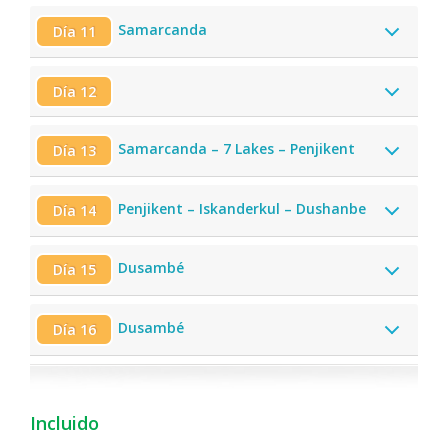
Samarcanda
Día 11
Día 12
Samarcanda – 7 Lakes – Penjikent
Día 13
Penjikent – Iskanderkul – Dushanbe
Día 14
Dusambé
Día 15
Dusambé
Día 16
Incluido