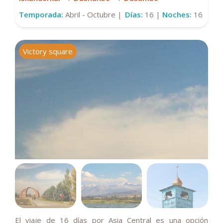
Temporada:
Abril - Octubre |
Días:
16 |
Noches:
16
Victory square
I
El viaje de 16 días por Asia Central es una opción