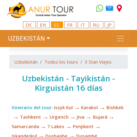
DE
EN
ES
FR
IT
RU
JP
UZBEKISTÁN
Uzbekistán
Todos los tours
3 Stan Viajes
Uzbekistán - Tayikistán -
Kirguistán 16 días
→
→
Itinerario del tour:
Issyk Kul
Karakol
Bishkek
→
→
→
→
→
Tashkent
Urgench
Jiva
Bujará
→
→
→
Samarcanda
7 Lakes
Penjikent
→
→
Iskanderkul
Dushanbe
Dusambé