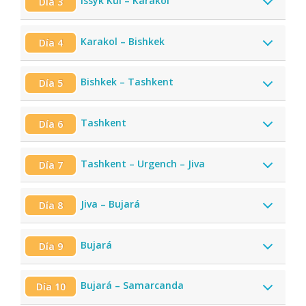
Issyk Kul – Karakol
Día 3
Karakol – Bishkek
Día 4
Bishkek – Tashkent
Día 5
Tashkent
Día 6
Tashkent – Urgench – Jiva
Día 7
Jiva – Bujará
Día 8
Bujará
Día 9
Bujará – Samarcanda
Día 10