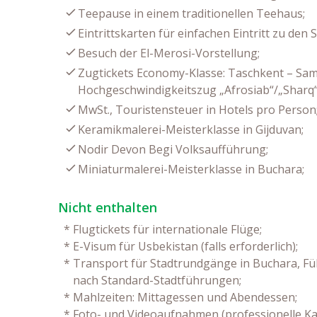
Teepause in einem traditionellen Teehaus;
Eintrittskarten für einfachen Eintritt zu de
Besuch der El-Merosi-Vorstellung;
Zugtickets Economy-Klasse: Taschkent – Sa
Hochgeschwindigkeitszug „Afrosiab“/„Sharq“
MwSt., Touristensteuer in Hotels pro Person
Keramikmalerei-Meisterklasse in Gijduvan;
Nodir Devon Begi Volksaufführung;
Miniaturmalerei-Meisterklasse in Buchara;
Nicht enthalten
*
Flugtickets für internationale Flüge;
*
E-Visum für Usbekistan (falls erforderlich);
*
Transport für Stadtrundgänge in Buchara, Füh
nach Standard-Stadtführungen;
*
Mahlzeiten: Mittagessen und Abendessen;
*
Foto- und Videoaufnahmen (professionelle Ka