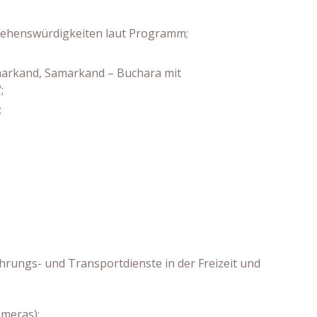
n Sehenswürdigkeiten laut Programm;
markand, Samarkand – Buchara mit
;
;
rungs- und Transportdienste in der Freizeit und
meras);