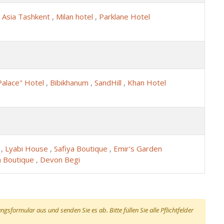
,
Asia Tashkent
,
Milan hotel
,
Parklane Hotel
Palace" Hotel
,
Bibikhanum
,
SandHill
,
Khan Hotel
e
,
Lyabi House
,
Safiya Boutique
,
Emir's Garden
a Boutique
,
Devon Begi
gsformular aus und senden Sie es ab. Bitte füllen Sie alle Pflichtfelder