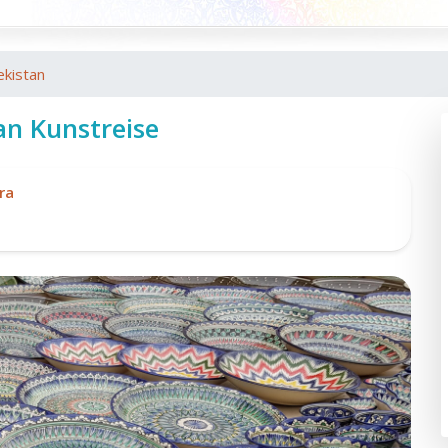
kistan
an Kunstreise
ra