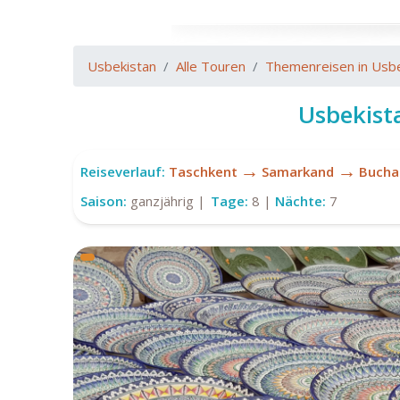
Usbekistan
Alle Touren
Themenreisen in Usbe
Usbekist
→
→
Reiseverlauf:
Taschkent
Samarkand
Bucha
Saison:
ganzjährig |
Tage:
8 |
Nächte:
7