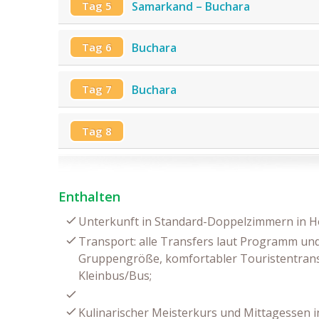
Tag 5
Samarkand – Buchara
Tag 6
Buchara
Tag 7
Buchara
Tag 8
Enthalten
Unterkunft in Standard-Doppelzimmern in Ho
Transport: alle Transfers laut Programm un
Gruppengröße, komfortabler Touristentrans
Kleinbus/Bus;
Kulinarischer Meisterkurs und Mittagessen i