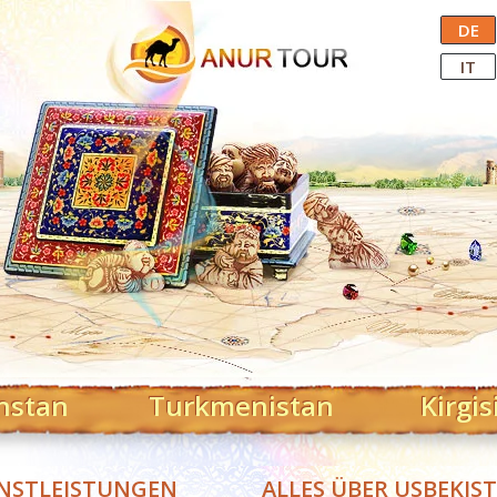
Central Asian Tour Operator
DE
IT
hstan
Turkmenistan
Kirgis
NSTLEISTUNGEN
ALLES ÜBER USBEKIS