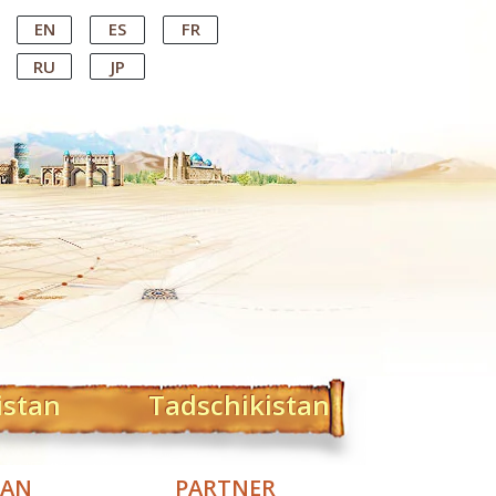
EN
ES
FR
RU
JP
istan
Tadschikistan
TAN
PARTNER