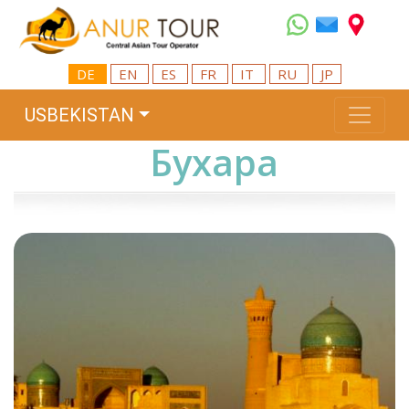
DE
EN
ES
FR
IT
RU
JP
USBEKISTAN
Бухара