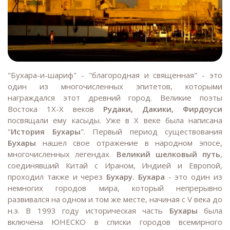
"Бухара-и-шариф" - "благородная и священная" - это
один из многочисленных эпитетов, которыми
награждался этот древний город. Великие поэты
Востока 1Х-Х веков
Рудаки, Дакики, Фирдоуси
посвящали ему касыды. Уже в X веке была написана
"
История Бухары
". Первый период существования
Бухары
нашел свое отражение в народном эпосе,
многочисленных легендах.
Великий шелковый путь
,
соединявший Китай с Ираном, Индией и Европой,
проходил также и через
Бухару. Бухара
- это один из
немногих городов мира, который непрерывно
развивался на одном и том же месте, начиная с V века до
н.э. В 1993 году историческая часть
Бухары
была
включена ЮНЕСКО в списки городов всемирного