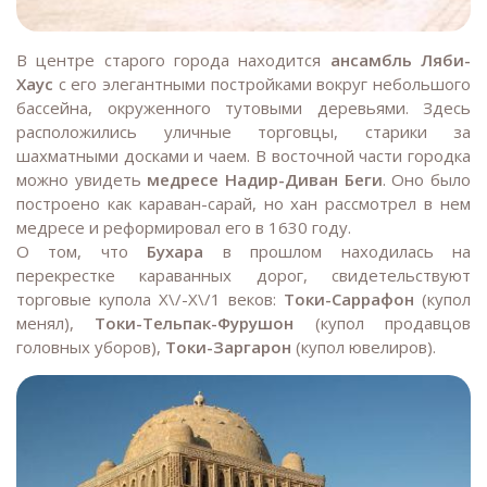
В центре старого города находится
ансамбль Ляби-
Хаус
с его элегантными постройками вокруг небольшого
бассейна, окруженного тутовыми деревьями. Здесь
расположились уличные торговцы, старики за
шахматными досками и чаем. В восточной части городка
можно увидеть
медресе Надир-Диван Беги
. Оно было
построено как караван-сарай, но хан рассмотрел в нем
медресе и реформировал его в 1630 году.
О том, что
Бухара
в прошлом находилась на
перекрестке караванных дорог, свидетельствуют
торговые купола Х\/-Х\/1 веков:
Токи-Саррафон
(купол
менял),
Токи-Тельпак-Фурушон
(купол продавцов
головных уборов),
Токи-Заргарон
(купол ювелиров).