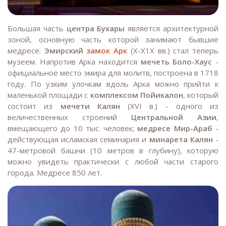
Большая часть
центра Бухары
является архитектурной
зоной, основную часть которой занимают бывшие
медресе.
Эмирский
замок Арк
(Х-Х1Х вв.) стал теперь
музеем. Напротив Арка находится
мечеть Боло-Хаус
-
официальное место эмира для молитв, построена в 1718
году. По узким улочкам вдоль Арка можно прийти к
маленькой площади с
комплексом Пойикалон
, который
состоит из
мечети Калян
(XVI в.) - одного из
величественных строений
Центральной Азии
,
вмещающего до 10 тыс. человек;
медресе Мир-Араб
-
действующая исламская семинария и
минарета Калян
-
47-метровой башни (10 метров в глубину), которую
можно увидеть практически с любой части старого
города. Медресе 850 лет.