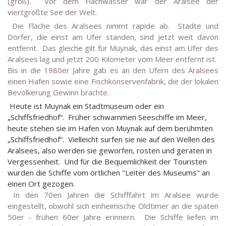
(groß). Vor dem Flachwasser war der Aralsee der
viertgrößte See der Welt.
Die Fläche des Aralsees nimmt rapide ab. Städte und
Dörfer, die einst am Ufer standen, sind jetzt weit davon
entfernt. Das gleiche gilt für Muynak, das einst am Ufer des
Aralsees lag und jetzt 200 Kilometer vom Meer entfernt ist.
Bis in die 1980er Jahre gab es an den Ufern des Aralsees
einen Hafen sowie eine Fischkonservenfabrik, die der lokalen
Bevölkerung Gewinn brachte.
Heute ist Muynak ein Stadtmuseum oder ein
„Schiffsfriedhof“. Früher schwammen Seeschiffe im Meer,
heute stehen sie im Hafen von Muynak auf dem berühmten
„Schiffsfriedhof“. Vielleicht surfen sie nie auf den Wellen des
Aralsees, also werden sie geworfen, rosten und geraten in
Vergessenheit. Und für die Bequemlichkeit der Touristen
wurden die Schiffe vom örtlichen "Leiter des Museums" an
einen Ort gezogen.
In den 70en Jahren die Schifffahrt im Aralsee wurde
eingestellt, obwohl sich einheimische Oldtimer an die späten
50er - frühen 60er Jahre erinnern. Die Schiffe liefen im