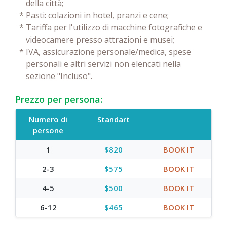
della città;
*
Pasti: colazioni in hotel, pranzi e cene;
*
Tariffa per l'utilizzo di macchine fotografiche e
videocamere presso attrazioni e musei;
*
IVA, assicurazione personale/medica, spese
personali e altri servizi non elencati nella
sezione "Incluso".
Prezzo per persona:
Numero di
Standart
persone
1
$820
BOOK IT
2-3
$575
BOOK IT
4-5
$500
BOOK IT
6-12
$465
BOOK IT