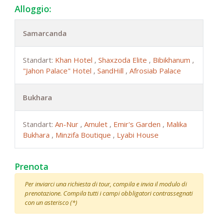
Alloggio:
Samarcanda
Standart:
Khan Hotel
,
Shaxzoda Elite
,
Bibikhanum
,
"Jahon Palace" Hotel
,
SandHill
,
Afrosiab Palace
Bukhara
Standart:
An-Nur
,
Amulet
,
Emir's Garden
,
Malika
Bukhara
,
Minzifa Boutique
,
Lyabi House
Prenota
Per inviarci una richiesta di tour, compila e invia il modulo di
prenotazione. Compila tutti i campi obbligatori contrassegnati
con un asterisco (*)