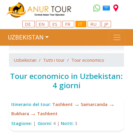
DE
EN
ES
FR
IT
RU
JP
UZBEKISTAN
Uzbekistan
Tutti i tour
Tour economico
Tour economico in Uzbekistan:
4 giorni
→
→
Itinerario del tour:
Tashkent
Samarcanda
→
Bukhara
Tashkent
Stagione:
|
Giorni:
4 |
Notti:
3