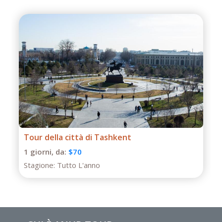
treni;
- Dopo la data di pubblicazione, eventuali modifiche agli
hotel, ai prezzi dei biglietti aerei/ferroviari, all'aumento
delle tasse e alle fluttuazioni del tasso di cambio
potrebbero influenzare i prezzi del tour;
- Anur Tour non è responsabile per eventi di forza
maggiore (condizioni meteorologiche durante il tour,
lavori di riparazione/ricostruzione in alcuni tratti stradali,
restrizioni governative).
Tour di un giorno a Termiz
1 giorni,
da:
$50
Stagione:
Tutto L'anno