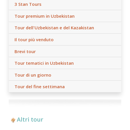
3 Stan Tours
paese di residenza.
- Si prega di notare che durante le festività nazionali, in
Tour premium in Uzbekistan
occasione di grandi summit, fiere, festival, importanti
eventi sportivi e culturali, alcuni tratti stradali
Tour dell'Uzbekistan e del Kazakistan
potrebbero essere temporaneamente bloccati per
delegazioni ed eventi, come da decreti governativi.
Il tour più venduto
Brevi tour
- Check-in alle 14:00, check-out alle 11:00. Non sono
previsti check-in anticipati o check-out posticipati, salvo
Tour tematici in Uzbekistan
diversa indicazione;
Tour di un giorno
- Si prega di notare che gli autisti non parlano inglese o
parlano solo un inglese di base;
Tour del fine settimana
- Tutte le modifiche all'itinerario di base e gli orari dei
trasferimenti in base all'orario di partenza/arrivo dei voli
internazionali devono essere discussi e concordati in
anticipo;
- Si prega di notare che il/i viaggio/i in treno possono
Altri tour
essere sostituiti con trasferimenti in auto a seconda
della disponibilità dei biglietti ferroviari e degli orari dei