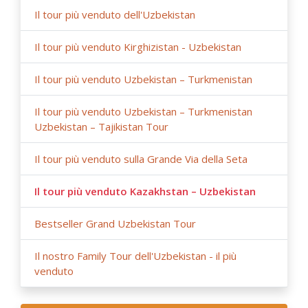
si riserva il diritto di prenotare altri hotel della stessa
Il tour più venduto dell'Uzbekistan
categoria e servizi simili in caso di prenotazioni last
minute a causa di tempi ristretti e alta stagione.
Il tour più venduto Kirghizistan - Uzbekistan
Il tour più venduto Uzbekistan – Turkmenistan
- Consigliamo vivamente di prenotare in anticipo i tour di
gruppo e i tour per famiglie in Asia Centrale, circa 9-6
mesi prima della data del tour e non oltre 3 mesi prima
Il tour più venduto Uzbekistan – Turkmenistan
della data del tour.
Uzbekistan – Tajikistan Tour
Si prega di notare che, in caso di prenotazione tardiva
Il tour più venduto sulla Grande Via della Seta
con meno di 3 mesi di anticipo e di prenotazione last
minute con meno di 10 giorni di anticipo rispetto alla
data del viaggio, è possibile che, a causa del tempo
Il tour più venduto Kazakhstan – Uzbekistan
limitato e dell'alta stagione, gli itinerari non vengano
prenotati in base alla disponibilità di camere e biglietti
Bestseller Grand Uzbekistan Tour
ferroviari per la data di prenotazione/per le date del
viaggio.
Il nostro Family Tour dell'Uzbekistan - il più
venduto
- I campi di yurte, le guesthouse e gli alloggi in famiglia
offrono pasti tradizionali; i servizi igienici e le docce sono