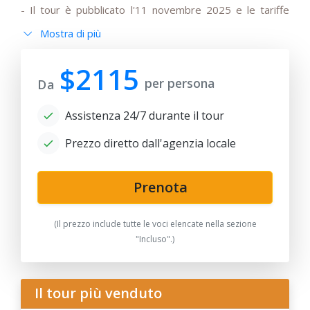
- Il tour è pubblicato l'11 novembre 2025 e le tariffe
indicate nel programma e nelle condizioni specificate
Mostra di più
sono valide per 180 giorni (6 mesi) dalla data di
pubblicazione.
$2115
Tutte le tariffe saranno soggette a modifiche se la
per persona
Da
richiesta perviene dopo 180 giorni dalla data di
pubblicazione, poiché eventuali variazioni delle tariffe
Assistenza 24/7 durante il tour
stagionali per gli hotel, dei prezzi dei biglietti
aerei/ferroviari, dell'aumento delle tasse e delle
Prezzo diretto dall'agenzia locale
fluttuazioni del tasso di cambio potrebbero causare un
aumento delle tariffe.
- Su richiesta, gli itinerari dei tour di gruppo possono
Prenota
essere modificati per viaggiatori singoli o tour privati ​​
per famiglie. Si prega di notare che le tariffe per i tour
(Il prezzo include tutte le voci elencate nella sezione
privati ​​potrebbero essere più elevate rispetto alle
"Incluso".)
offerte di gruppo.
- Se gli hotel indicati nel programma sono al completo o
non disponibili per le date in caso di date di stop-
Il tour più venduto
sale/lavori di ristrutturazione temporanei, prenotazioni
per delegazioni governative, ecc., la compagnia turistica