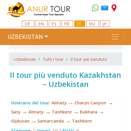
DE
EN
ES
FR
IT
RU
JP
UZBEKISTAN
Uzbekistan
Tutti i tour
Il tour più venduto
Il tour più venduto Kazakhstan
– Uzbekistan
→
→
Itinerario del tour:
Almaty
Charyn Canyon
→
→
→
→
Saty
Almaty
Tashkent
Bukhara
→
→
Gijduvan
Samarcanda
Tashkent
Stagione:
|
Giorni:
10 |
Notti:
9