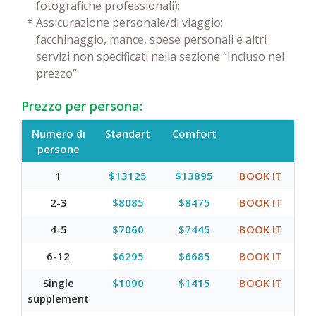
fotografiche professionali);
*
Assicurazione personale/di viaggio;
facchinaggio, mance, spese personali e altri
servizi non specificati nella sezione “Incluso nel
prezzo”
Prezzo per persona:
Numero di
Standart
Comfort
persone
1
$13125
$13895
BOOK IT
2-3
$8085
$8475
BOOK IT
4-5
$7060
$7445
BOOK IT
6-12
$6295
$6685
BOOK IT
Single
$1090
$1415
BOOK IT
supplement