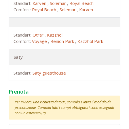
Standart:
Каrven
,
Solemar
,
Royal Beach
Comfort:
Royal Beach
,
Solemar
,
Каrven
Standart:
Otrar
,
Kazzhol
Comfort:
Voyage
,
Renion Park
,
Kazzhol Park
Saty
Standart:
Saty guesthouse
Prenota
Per inviarci una richiesta di tour, compila e invia il modulo di
prenotazione. Compila tutti i campi obbligatori contrassegnati
con un asterisco (*)