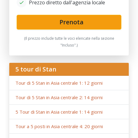
Prezzo diretto dall'agenzia locale
discussi e concordati in anticipo;
- Si prega di notare che i viaggi in treno possono essere
sostituiti da trasferimenti in auto a seconda della
Prenota
disponibilità dei biglietti e dell'orario dei treni;
- Dopo la data di pubblicazione, qualsiasi modifica agli
(Il prezzo include tutte le voci elencate nella sezione
hotel, ai prezzi dei biglietti aerei/ferroviari, all'aumento
"Incluso".)
delle tasse e alle fluttuazioni del tasso di cambio può
influenzare il prezzo del tour;
- Anur Tour non è responsabile per circostanze di forza
5 tour di Stan
maggiore (condizioni meteorologiche durante il viaggio,
lavori di riparazione o ricostruzione su tratti stradali,
Tour di 5 Stan in Asia centrale 1: 12 giorni
restrizioni governative).
Tour di 5 Stan in Asia centrale 2: 14 giorni
5 Tour di Stan in Asia centrale 1: 14 giorni
Tour a 5 posti in Asia centrale 4: 20 giorni