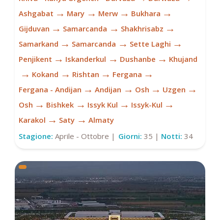
→
→
→
→
Ashgabat
Mary
Merw
Bukhara
→
→
→
Gijduvan
Samarcanda
Shakhrisabz
→
→
→
Samarkand
Samarcanda
Sette Laghi
→
→
→
Penjikent
Iskanderkul
Dushanbe
Khujand
→
→
→
→
Kokand
Rishtan
Fergana
→
→
→
→
Fergana - Andijan
Andijan
Osh
Uzgen
→
→
→
→
Osh
Bishkek
Issyk Kul
Issyk-Kul
→
→
Karakol
Saty
Almaty
Stagione:
Aprile - Ottobre |
Giorni:
35 |
Notti:
34