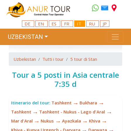
DE
EN
ES
FR
IT
RU
JP
UZBEKISTAN
Uzbekistan
Tutti i tour
5 tour di Stan
Tour a 5 posti in Asia centrale
7:35 d
→
→
Itinerario del tour:
Tashkent
Bukhara
→
→
Tashkent
Tashkent - Nukus - Lago d'Aral
→
→
→
→
Mar d'Aral
Nukus
Ayazkala
Khiva
→
→
Khiva - Kunya Urgench - Darvaza
Darwaza