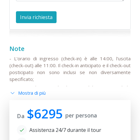
Note
- L'orario di ingresso (check-in) è alle 14:00, l'uscita
(check-out) alle 11:00. Il check-in anticipato e il check-out
posticipato non sono inclusi se non diversamente
specificato;
- Si prega di notare che il prezzo del tour non include
Mostra di più
l'IVA stagionale del 15%, che potrebbe essere aggiunta
al prezzo base del viaggio;
$6295
- Si prega di notare che gli autisti non parlano inglese o
per persona
Da
hanno solo una conoscenza di base della lingua;
- Tutte le modifiche all'itinerario di base, così come gli
Assistenza 24/7 durante il tour
orari dei trasferimenti a seconda dell'orario di
partenza/arrivo dei voli internazionali, devono essere