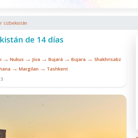
or Uzbekistán
kistán de 14 días
→
→
→
→
→
k
Nukus
Jiva
Bujará
Bujara
Shakhrisabz
→
→
hana
Margilan
Tashkent
13
M