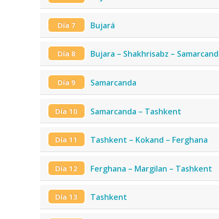
Día 7
Bujará
Día 8
Bujara – Shakhrisabz – Samarcand
Día 9
Samarcanda
Día 10
Samarcanda – Tashkent
Día 11
Tashkent – Kokand – Ferghana
Día 12
Ferghana – Margilan – Tashkent
Día 13
Tashkent