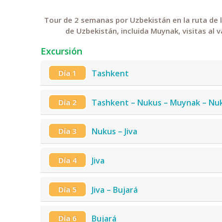
Tour de 2 semanas por Uzbekistán en la ruta de l
de Uzbekistán, incluida Muynak, visitas al v
Excursión
Día 1
Tashkent
Día 2
Tashkent – Nukus – Muynak – Nu
Día 3
Nukus – Jiva
Día 4
Jiva
Día 5
Jiva – Bujará
Día 6
Bujará