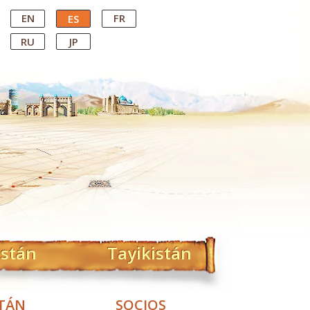
EN
FR
ES
RU
JP
istán
Tayikistán
STÁN
SOCIOS