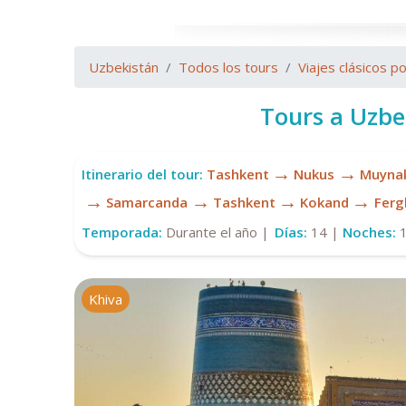
Uzbekistán
Todos los tours
Viajes clásicos p
Tours a Uzbe
→
→
Itinerario del tour:
Tashkent
Nukus
Muyna
→
→
→
→
Samarcanda
Tashkent
Kokand
Ferg
Temporada:
Durante el año |
Días:
14 |
Noches:
Khiva