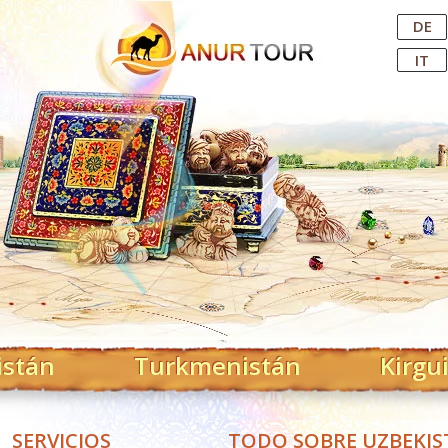
Central Asian Tour Operator
DE
IT
istán
Turkmenistán
Kirgu
SERVICIOS
TODO SOBRE UZBEKI