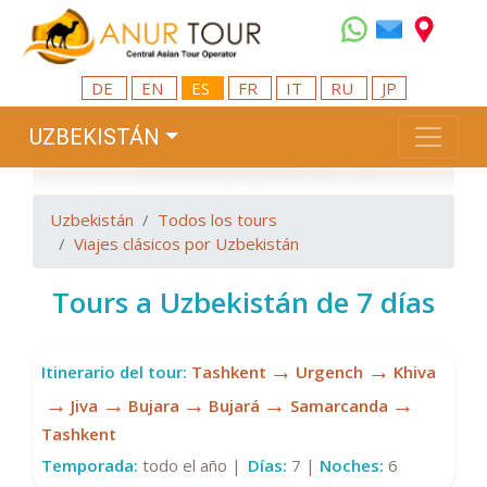
DE
EN
ES
FR
IT
RU
JP
UZBEKISTÁN
Uzbekistán
Todos los tours
Viajes clásicos por Uzbekistán
Tours a Uzbekistán de 7 días
→
→
Itinerario del tour:
Tashkent
Urgench
Khiva
→
→
→
→
→
Jiva
Bujara
Bujará
Samarcanda
Tashkent
Temporada:
todo el año |
Días:
7 |
Noches:
6