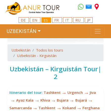
DE
EN
ES
FR
IT
RU
JP
UZBEKISTÁN
Uzbekistán
Todos los tours
Uzbekistán - Kirguistán
Uzbekistán – Kirguistán Tour|
2
→
→
Itinerario del tour:
Tashkent
Urgench
Jiva
→
→
→
→
→
Ayaz Kala
Khiva
Bujara
Bujará
→
→
→
Samarcanda
Tashkent
Kokand
Ferghana