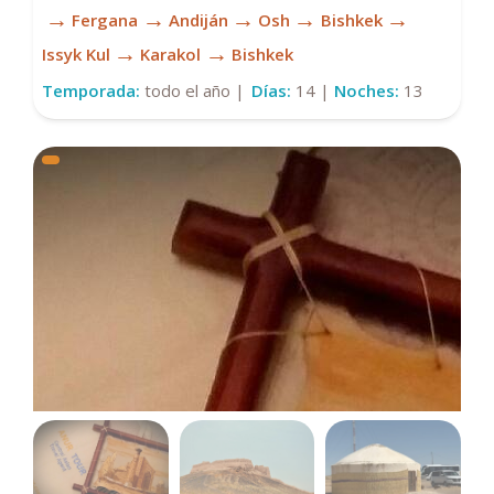
→
→
→
→
→
Fergana
Andiján
Osh
Bishkek
→
→
Issyk Kul
Karakol
Bishkek
Temporada:
todo el año |
Días:
14 |
Noches:
13
A