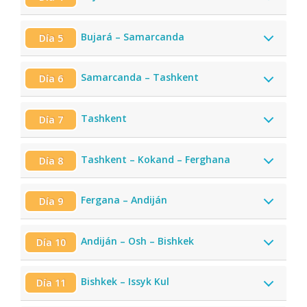
Bujará – Samarcanda
Día 5
Samarcanda – Tashkent
Día 6
Tashkent
Día 7
Tashkent – Kokand – Ferghana
Día 8
Fergana – Andiján
Día 9
Andiján – Osh – Bishkek
Día 10
Bishkek – Issyk Kul
Día 11