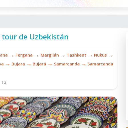
n tour de Uzbekistán
→
→
→
→
→
hana
Fergana
Margilán
Tashkent
Nukus
→
→
→
→
va
Bujara
Bujará
Samarсanda
Samarcanda
:
13
Ch