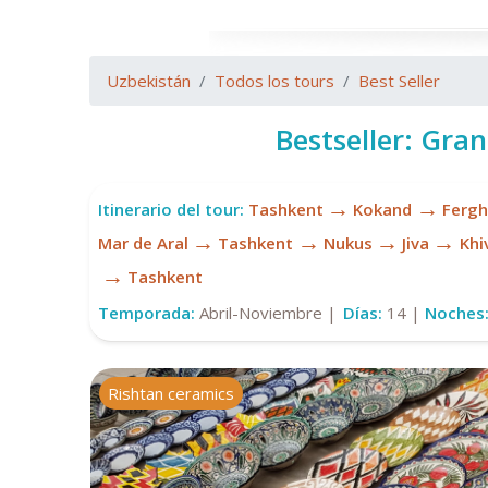
Uzbekistán
Todos los tours
Best Seller
Bestseller: Gra
→
→
Itinerario del tour:
Tashkent
Kokand
Ferg
→
→
→
→
Mar de Aral
Tashkent
Nukus
Jiva
Khi
→
Tashkent
Temporada:
Abril-Noviembre |
Días:
14 |
Noches
Rishtan ceramics