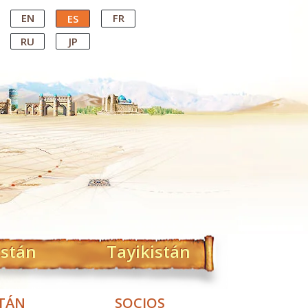
EN
FR
ES
RU
JP
istán
Tayikistán
STÁN
SOCIOS