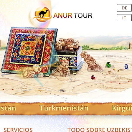
Central Asian Tour Operator
DE
IT
istán
Turkmenistán
Kirgu
SERVICIOS
TODO SOBRE UZBEKI