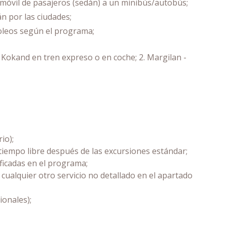
omóvil de pasajeros (sedán) a un minibús/autobús;
n por las ciudades;
soleos según el programa;
 - Kokand en tren expreso o en coche; 2. Margilan -
io);
y tiempo libre después de las excursiones estándar;
ficadas en el programa;
ualquier otro servicio no detallado en el apartado
ionales);