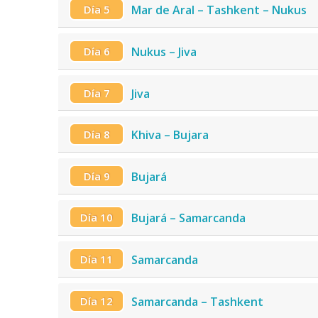
Día 5
Mar de Aral – Tashkent – Nukus
Día 6
Nukus – Jiva
Día 7
Jiva
Día 8
Khiva – Bujara
Día 9
Bujará
Día 10
Bujará – Samarсanda
Día 11
Samarcanda
Día 12
Samarcanda – Tashkent