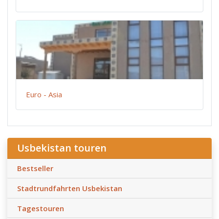
Euro - Asia
Usbekistan touren
Bestseller
Stadtrundfahrten Usbekistan
Tagestouren