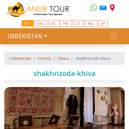
DE
EN
ES
FR
IT
RU
JP
USBEKISTAN
Usbekistan
Hotels
Chiwa
shakhrizoda-khiva
shakhrizoda-khiva