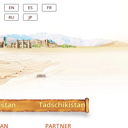
EN
ES
FR
RU
JP
istan
Tadschikistan
TAN
PARTNER