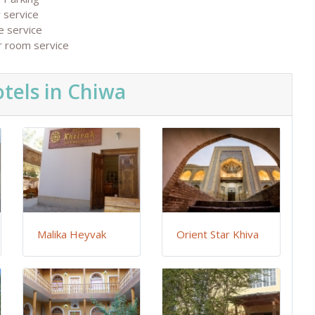
 service
e service
r room service
tels in Chiwa
Malika Heyvak
Orient Star Khiva