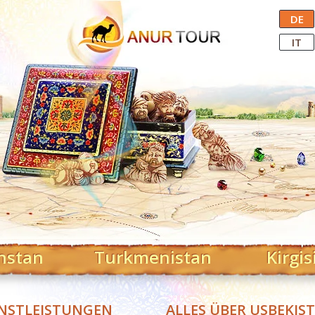
Central Asian Tour Operator
DE
IT
hstan
Turkmenistan
Kirgis
NSTLEISTUNGEN
ALLES ÜBER USBEKIS