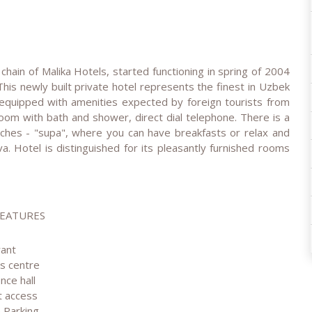
 chain of Malika Hotels, started functioning in spring of 2004
This newly built private hotel represents the finest in Uzbek
s equipped with amenities expected by foreign tourists from
room with bath and shower, direct dial telephone. There is a
enches - "supa", where you can have breakfasts or relax and
va. Hotel is distinguished for its pleasantly furnished rooms
FEATURES
rant
ss centre
nce hall
t access
 Parking