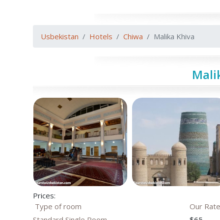
Usbekistan
Hotels
Chiwa
Malika Khiva
Mali
Prices:
Type of room
Our Rat
Standard Single Room
$65