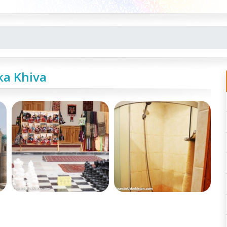
ka Khiva
e