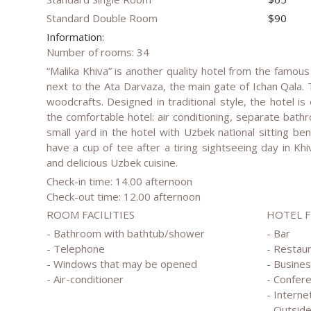
Standard Double Room
$90
Information:
Number of rooms: 34
“Malika Khiva” is another quality hotel from the famous
next to the Ata Darvaza, the main gate of Ichan Qala. 
woodcrafts. Designed in traditional style, the hotel i
the comfortable hotel: air conditioning, separate bath
small yard in the hotel with Uzbek national sitting b
have a cup of tee after a tiring sightseeing day in Khi
and delicious Uzbek cuisine.
Check-in time: 14.00 afternoon
Check-out time: 12.00 afternoon
ROOM FACILITIES
HOTEL 
- Bathroom with bathtub/shower
- Bar
- Telephone
- Restau
- Windows that may be opened
- Busine
- Air-conditioner
- Confere
- Interne
- Outside