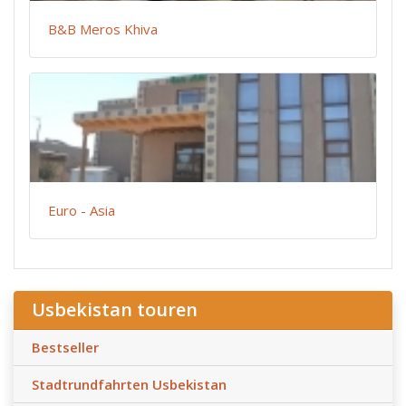
B&B Meros Khiva
Euro - Asia
Usbekistan touren
Bestseller
Stadtrundfahrten Usbekistan