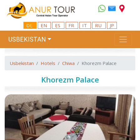
DE
EN
ES
FR
IT
RU
JP
USBEKISTAN
Usbekistan
Hotels
Chiwa
Khorezm Palace
Khorezm Palace