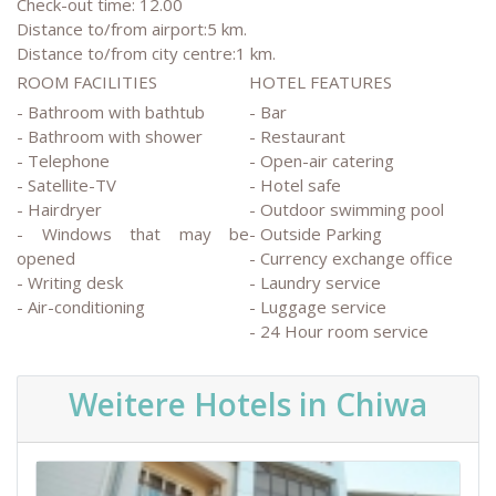
Check-out time: 12.00
Distance to/from airport:5 km.
Distance to/from city centre:1 km.
ROOM FACILITIES
HOTEL FEATURES
- Bathroom with bathtub
- Bar
- Bathroom with shower
- Restaurant
- Telephone
- Open-air catering
- Satellite-TV
- Hotel safe
- Hairdryer
- Outdoor swimming pool
- Windows that may be
- Outside Parking
opened
- Currency exchange office
- Writing desk
- Laundry service
- Air-conditioning
- Luggage service
- 24 Hour room service
Weitere Hotels in Chiwa