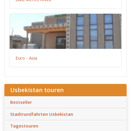
Euro - Asia
Usbekistan touren
Bestseller
Stadtrundfahrten Usbekistan
Tagestouren