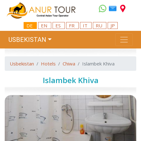
DE
EN
ES
FR
IT
RU
JP
USBEKISTAN
Usbekistan
Hotels
Chiwa
Islambek Khiva
Islambek Khiva