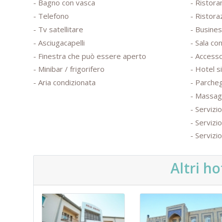
- Bagno con vasca
- Ristora
- Telefono
- Ristora
- Tv satellitare
- Busine
- Asciugacapelli
- Sala co
- Finestra che può essere aperto
- Accesso
- Minibar / frigorifero
- Hotel s
- Aria condizionata
- Parche
- Massag
- Servizi
- Servizi
- Servizi
Altri ho