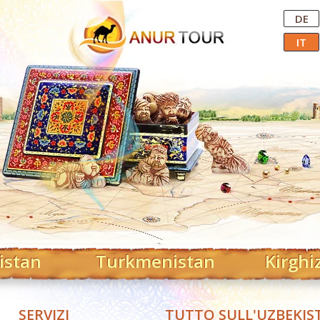
Central Asian Tour Operator
DE
IT
istan
Turkmenistan
Kirghi
SERVIZI
TUTTO SULL'UZBEKIS