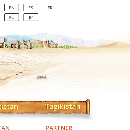
EN
ES
FR
RU
JP
zistan
Tagikistan
TAN
PARTNER