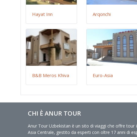
Hayat Inn
Arqonchi
B&B Meros Khiva
Euro-Asia
CHI È ANUR TOUR
Anur Tour Uzbekistan è un sito di viaggi che offre tour 
Asia Centrale, gestito da esperti con oltre 17 anni di es