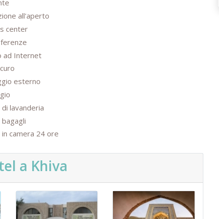
nte
zione all'aperto
ss center
nferenze
 ad Internet
icuro
ggio esterno
gio
o di lavanderia
o bagagli
o in camera 24 ore
tel a Khiva