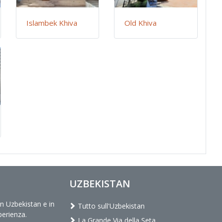
Islambek Khiva
Old Khiva
UZBEKISTAN
in Uzbekistan e in
Tutto sull'Uzbekistan
perienza.
La Grande Via della Seta