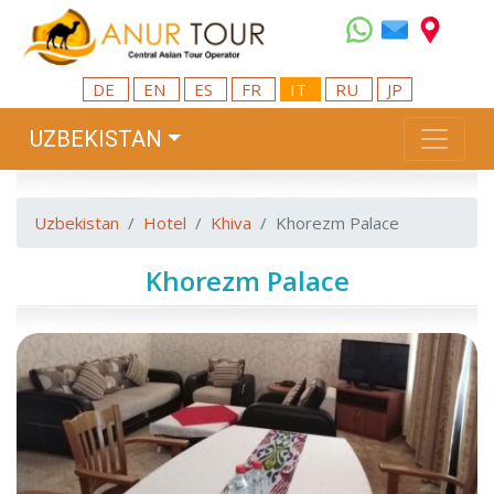
DE
EN
ES
FR
IT
RU
JP
UZBEKISTAN
Uzbekistan
Hotel
Khiva
Khorezm Palace
Khorezm Palace