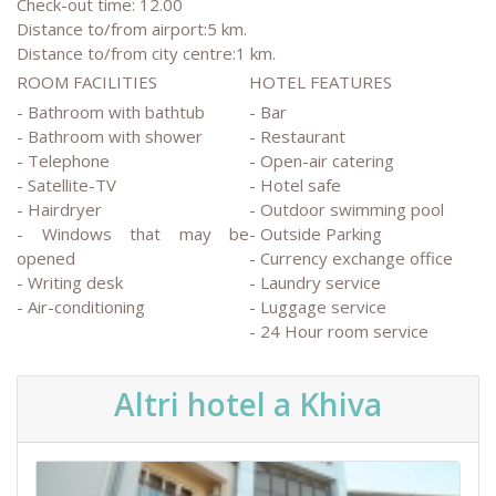
Check-out time: 12.00
Distance to/from airport:5 km.
Distance to/from city centre:1 km.
ROOM FACILITIES
HOTEL FEATURES
- Bathroom with bathtub
- Bar
- Bathroom with shower
- Restaurant
- Telephone
- Open-air catering
- Satellite-TV
- Hotel safe
- Hairdryer
- Outdoor swimming pool
- Windows that may be
- Outside Parking
opened
- Currency exchange office
- Writing desk
- Laundry service
- Air-conditioning
- Luggage service
- 24 Hour room service
Altri hotel a Khiva