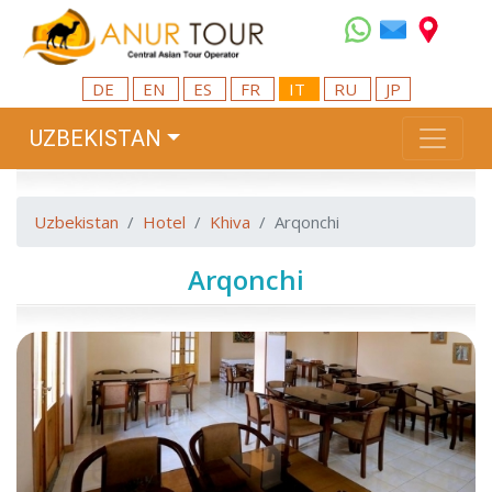
DE
EN
ES
FR
IT
RU
JP
UZBEKISTAN
Uzbekistan
Hotel
Khiva
Arqonchi
Arqonchi