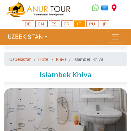
DE
EN
ES
FR
IT
RU
JP
UZBEKISTAN
Uzbekistan
Hotel
Khiva
Islambek Khiva
Islambek Khiva