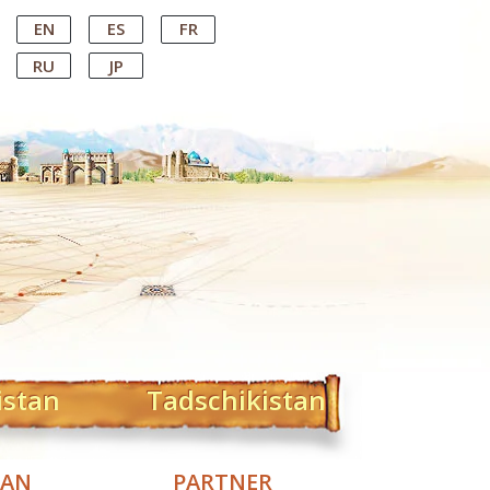
EN
ES
FR
RU
JP
istan
Tadschikistan
TAN
PARTNER