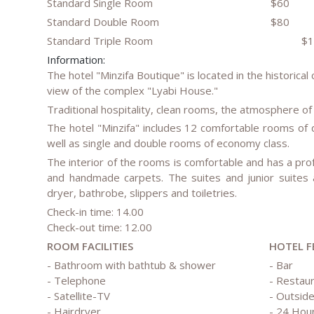
Standard Single Room
$60
Standard Double Room
$80
Standard Triple Room
$10
Information:
The hotel "Minzifa Boutique" is located in the historica
view of the complex "Lyabi House."
Traditional hospitality, clean rooms, the atmosphere o
The hotel "Minzifa" includes 12 comfortable rooms of di
well as single and double rooms of economy class.
The interior of the rooms is comfortable and has a pro
and handmade carpets. The suites and junior suites a
dryer, bathrobe, slippers and toiletries.
Check-in time: 14.00
Check-out time: 12.00
ROOM FACILITIES
HOTEL F
- Bathroom with bathtub & shower
- Bar
- Telephone
- Restau
- Satellite-TV
- Outside
- Hairdryer
- 24 Hou