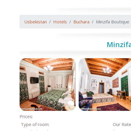
Usbekistan
Hotels
Buchara
Minzifa Boutique
Minzif
Prices:
Type of room:
Our Rat