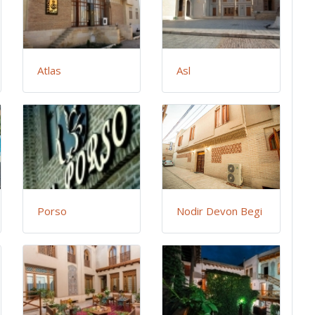
Atlas
Asl
Porso
Nodir Devon Begi