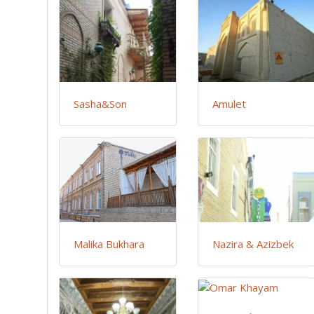
Sasha&Son
Amulet
Malika Bukhara
Nazira & Azizbek