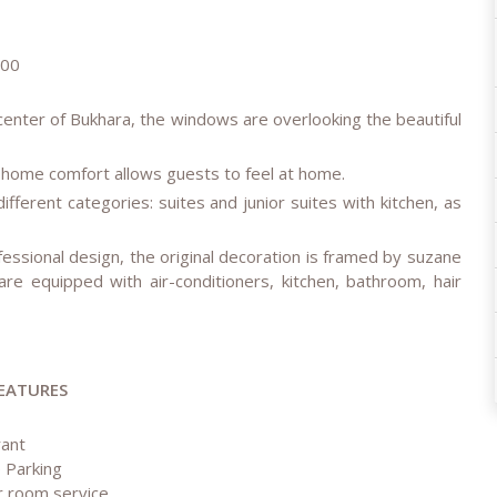
0
l center of Bukhara, the windows are overlooking the beautiful
f home comfort allows guests to feel at home.
fferent categories: suites and junior suites with kitchen, as
fessional design, the original decoration is framed by suzane
re equipped with air-conditioners, kitchen, bathroom, hair
EATURES
rant
 Parking
r room service