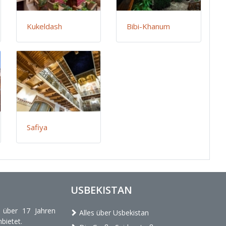
Kukeldash
Bibi-Khanum
Safiya
USBEKISTAN
t über 17 Jahren
Alles über Usbekistan
bietet.