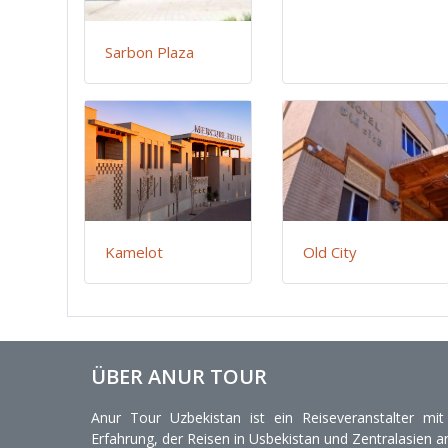
Sarbon Plaza
Kamelot
Old City
ÜBER ANUR TOUR
Anur Tour Uzbekistan ist ein Reiseveranstalter mi
Erfahrung, der Reisen in Usbekistan und Zentralasien an