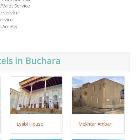
/Valet Service
e service
ervice
et Access
els in Buchara
Lyabi House
Mekhtar Ambar