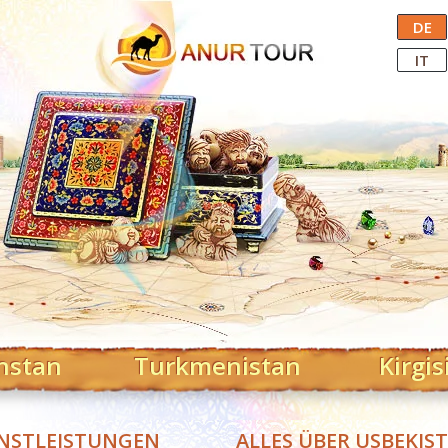
Central Asian Tour Operator
DE
IT
hstan
Turkmenistan
Kirgis
NSTLEISTUNGEN
ALLES ÜBER USBEKIS