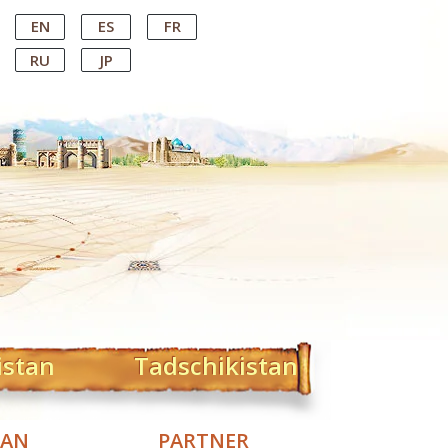
EN
ES
FR
RU
JP
istan
Tadschikistan
TAN
PARTNER