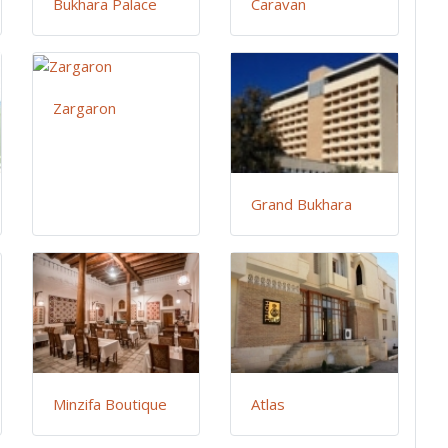
Bukhara Palace
Caravan
Zargaron
Grand Bukhara
Minzifa Boutique
Atlas