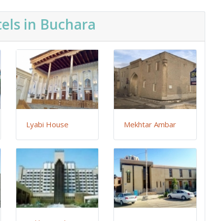
els in Buchara
Lyabi House
Mekhtar Ambar