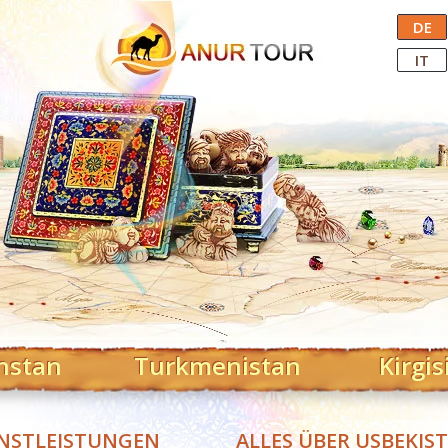
Central Asian Tour Operator
DE
IT
hstan
Turkmenistan
Kirgis
NSTLEISTUNGEN
ALLES ÜBER USBEKIS