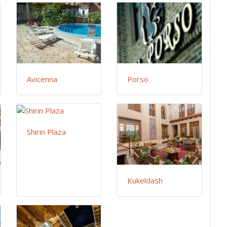
Avicenna
Porso
Shirin Plaza
Kukeldash