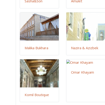
Sasha&Son
Amulet
Malika Bukhara
Nazira & Azizbek
Omar Khayam
Komil Boutique