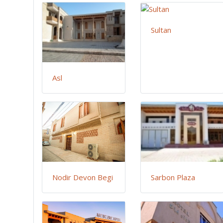
Sultan
Asl
Nodir Devon Begi
Sarbon Plaza