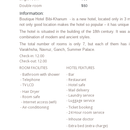
Double room
$80
Information:
Boutique Hotel Bibi-Khanum - is a new hotel, located only in 3 
not only good location makes the hotel so popular – it has unique
The hotel is situated in the building of the 18th century. It was
combination of modern and ancient styles.
The total number of rooms is only 7, but each of them has i
Varakhsha, Navruz, Ganch, Summer Palace.
Check-in: 12.00
Check-out: 12.00
ROOM FACILITIES
HOTEL FEATURES
- Bathroom with shower
- Bar
- Telephone
- Restaurant
- TV LCD
- Hotel safe
- Mail delivery
- Hair Dryer
- Laundry service
- Room safe
- Luggage service
- Internet access (wifi)
- Air-conditioning
- Ticket booking
- 24 Hour room service
- Inhouse doctor
- Extra bed (extra charge)