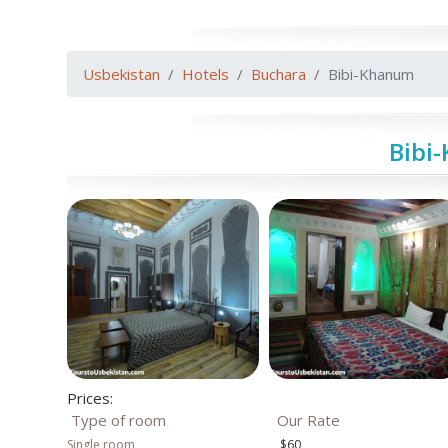
Usbekistan
Hotels
Buchara
Bibi-Khanum
Bibi
Prices:
Type of room
Our Rate
Single room
$60