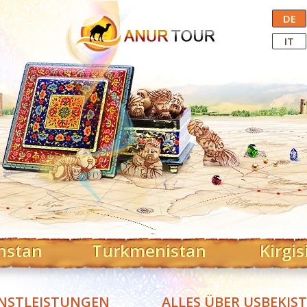
Central Asian Tour Operator
DE
IT
hstan
Turkmenistan
Kirgis
NSTLEISTUNGEN
ALLES ÜBER USBEKIS