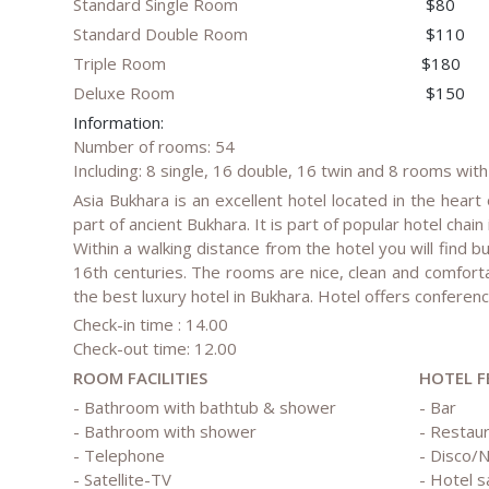
Standard Single Room
$80
Standard Double Room
$110
Triple Room
$180
Deluxe Room
$150
Information:
Number of rooms: 54
Including: 8 single, 16 double, 16 twin and 8 rooms with
Asia Bukhara is an excellent hotel located in the heart 
part of ancient Bukhara. It is part of popular hotel chai
Within a walking distance from the hotel you will find
16th centuries. The rooms are nice, clean and comfort
the best luxury hotel in Bukhara. Hotel offers confer
Check-in time : 14.00
Check-out time: 12.00
ROOM FACILITIES
HOTEL F
- Bathroom with bathtub & shower
- Bar
- Bathroom with shower
- Restau
- Telephone
- Disco/N
- Satellite-TV
- Hotel s