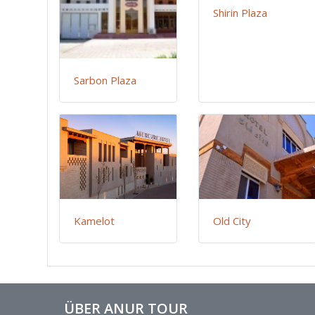
Shirin Plaza
Sarbon Plaza
Kamelot
Old City
ÜBER ANUR TOUR