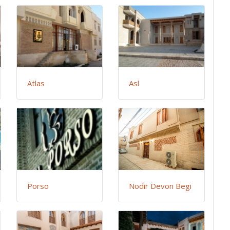
Atlas
Asl
Porso
Nodir Devon Begi