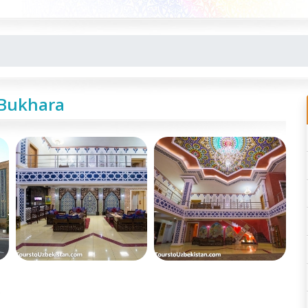
 Bukhara
e