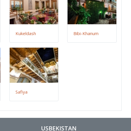
Kukeldash
Bibi-Khanum
Safiya
USBEKISTAN