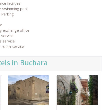
nce facilities
r swimming pool
 Parking
ge
y exchange office
 service
e service
r room service
els in Buchara