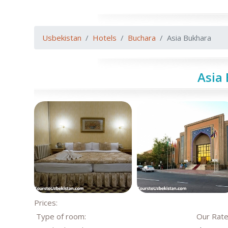
Usbekistan
Hotels
Buchara
Asia Bukhara
Asia
Prices:
Type of room:
Our Rat