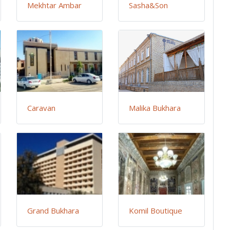
Mekhtar Ambar
Sasha&Son
Caravan
Malika Bukhara
Grand Bukhara
Komil Boutique