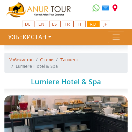
DE
EN
ES
FR
IT
RU
JP
УЗБЕКИСТАН
Узбекистан
Отели
Ташкент
Lumiere Hotel & Spa
Lumiere Hotel & Spa