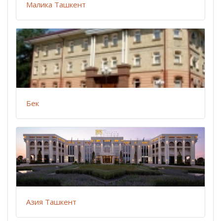
Малика Ташкент
Бек
Азия Ташкент