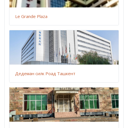
Le Grande Plaza
Дедеман силк Роад Ташкент