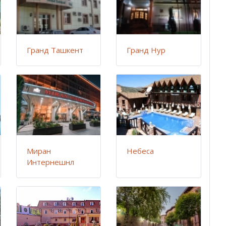
Гранд Ташкент
Гранд Нур
Миран
Небеса
Интернешнл