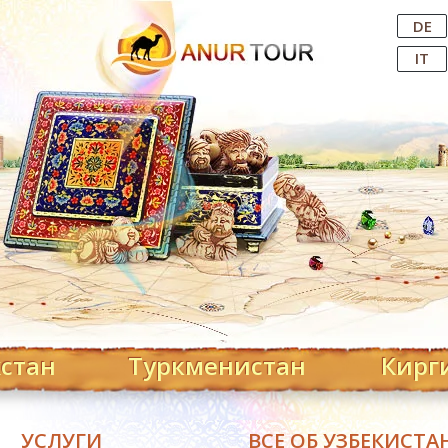
Central Asian Tour Operator
DE
IT
хстан
Туркменистан
Кирг
УСЛУГИ
ВСЕ ОБ УЗБЕКИСТА