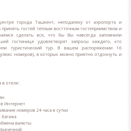
 центре города Ташкент, неподалеку от аэропорта и
а принять гостей теплым востточным гостеприимством и
раемся сделать все, что бы Вы навсегда запомнили
ей гостинице удовлетворят запросы каждего, кто
 или туристический тур. В вашем распоряжении 16
улюкс номеров), в которых можно приятно отдохнуть и
 в отеле:
ан
 в Интернет
ивание номеров 24 часа в сутки
с багажа
 обмена валюты
 прачечной