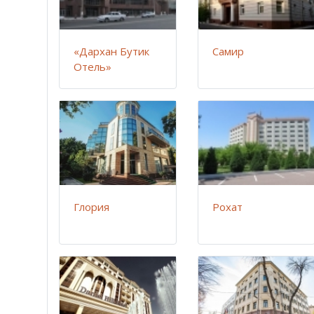
«Дархан Бутик
Самир
Отель»
Глория
Рохат