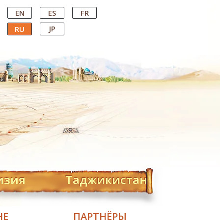
EN
ES
FR
JP
RU
изия
Таджикистан
НЕ
ПАРТНЁРЫ