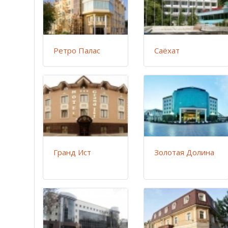
Ретро Палас
Саёхат
Гранд Ист
Золотая Долина