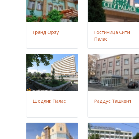
Гранд Орзу
Гостиница Сити
Палас
Шодлик Палас
Раддус Ташкент