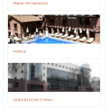
Миран Интернешнл
Небеса
«Дархан Бутик Отель»