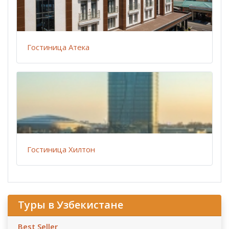
Гостиница Атека
Гостиница Хилтон
Туры в Узбекистане
Best Seller