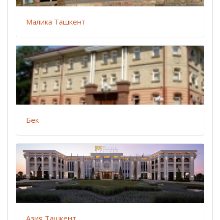
Малика Ташкент
Бек
Азия Ташкент