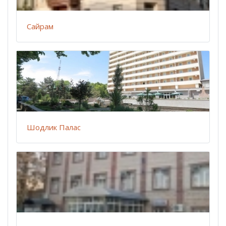
Сайрам
Шодлик Палас