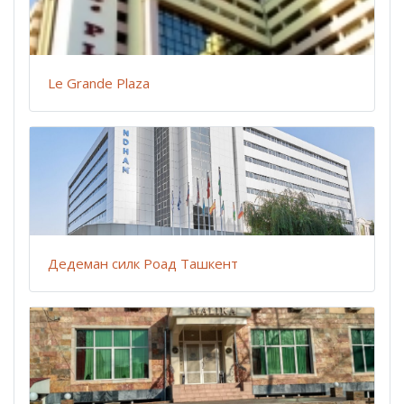
Le Grande Plaza
Дедеман силк Роад Ташкент