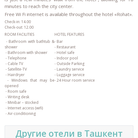
minutes to reach the city center.
Free Wi Fi internet is available throughout the hotel «Rohat».
Check-in: 14.00
Check-out: 12.00
ROOM FACILITIES
HOTEL FEATURES
- Bathroom with bathtub &
- Bar
shower
- Restaurant
- Bathroom with shower
- Hotel safe
- Telephone
- Indoor pool
- Cable TV
- Outside Parking
- Satellite-TV
- Laundry service
- Hairdryer
- Luggage service
- Windows that may be
- 24 Hour room service
opened
- Room safe
- Writing desk
- Minibar – stocked
- Internet access (wifi)
- Air-conditioning
Другие отели в Ташкент