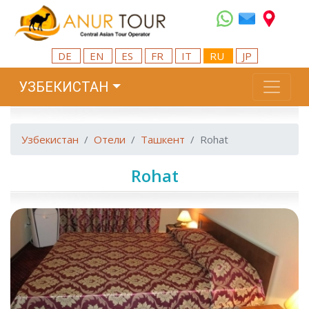
DE
EN
ES
FR
IT
RU
JP
УЗБЕКИСТАН
Узбекистан
Отели
Ташкент
Rohat
Rohat