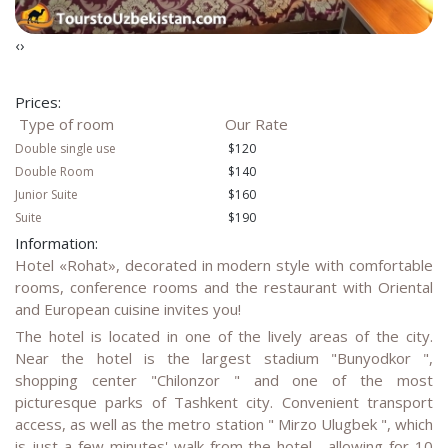
‹
›
Prices:
Type of room
Our Rate
Double single use
$120
Double Room
$140
Junior Suite
$160
Suite
$190
Information:
Hotel «Rohat», decorated in modern style with comfortable
rooms, conference rooms and the restaurant with Oriental
and European cuisine invites you!
The hotel is located in one of the lively areas of the city.
Near the hotel is the largest stadium "Bunyodkor ",
shopping center "Chilonzor " and one of the most
picturesque parks of Tashkent city. Convenient transport
access, as well as the metro station " Mirzo Ulugbek ", which
is just a few minutes' walk from the hotel , allowing for 10