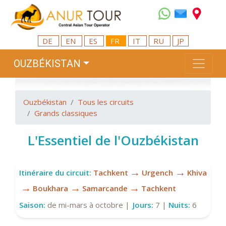
DE
EN
ES
FR
IT
RU
JP
OUZBÉKISTAN
Ouzbékistan
Tous les circuits
Grands classiques
L'Essentiel de l'Ouzbékistan
→
→
Itinéraire du circuit:
Tachkent
Urgench
Khiva
→
→
→
Boukhara
Samarcande
Tachkent
Saison:
de mi-mars à octobre |
Jours:
7 |
Nuits:
6