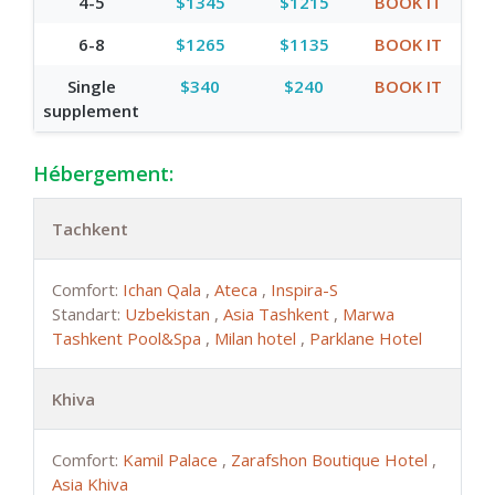
4-5
$1345
$1215
BOOK IT
6-8
$1265
$1135
BOOK IT
Single
$340
$240
BOOK IT
supplement
Hébergement:
Tachkent
Comfort:
Ichan Qala
,
Ateca
,
Inspira-S
Standart:
Uzbekistan
,
Asia Tashkent
,
Marwa
Tashkent Pool&Spa
,
Milan hotel
,
Parklane Hotel
Khiva
Comfort:
Kamil Palace
,
Zarafshon Boutique Hotel
,
Asia Khiva