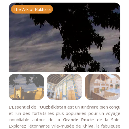
The Ark of Bukhara
L'Essentiel de
l'Ouzbékistan
est un itinéraire bien conçu
et l'un des forfaits les plus populaires pour un voyage
inoubliable autour de
la Grande Route
de la Soie.
Explorez l'étonnante ville-musée de
Khiva
, la fabuleuse