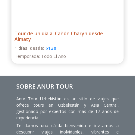
Tour de un día al Cañón Charyn desde
Almaty
1 días,
desde:
$130
Temporada:
Todo El Año
SOBRE ANUR TOUR
Anur Tour Uzbekistán es un sitio de viajes que
ofrece tours en Uzbekistán y Asia Central,
gestionado por expertos con más de 17 años de
experiencia.
Te damos una cálida bienvenida e invitamos a
descubrir viajes inolvidables, vibrantes e