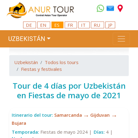
DE
EN
ES
FR
IT
RU
JP
UZBEKISTÁN
Uzbekistán
Todos los tours
Fiestas y festivales
Tour de 4 días por Uzbekistán
en Fiestas de mayo de 2021
→
→
Itinerario del tour:
Samarcanda
Gijduvan
Bujara
Temporada:
Fiestas de mayo 2024 |
Días:
4 |