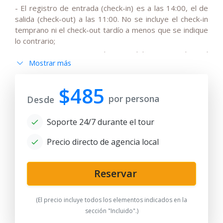
- El registro de entrada (check-in) es a las 14:00, el de
salida (check-out) a las 11:00. No se incluye el check-in
temprano ni el check-out tardío a menos que se indique
lo contrario;
- Tenga en cuenta que el precio del tour no incluye el
Mostrar más
IVA estacional del 15 %, el cual puede ser añadido al
precio base del viaje.
$485
- Tenga en cuenta que los conductores no hablan inglés
por persona
Desde
o solo hablan un inglés muy básico;
- Todos los cambios en el itinerario básico, así como los
Soporte 24/7 durante el tour
horarios de los traslados dependiendo de la hora de
salida/llegada de los vuelos internacionales, deben ser
Precio directo de agencia local
discutidos y acordados previamente;
- Tenga en cuenta que los viajes en tren pueden ser
sustituidos por traslados en automóvil dependiendo de
Reservar
la disponibilidad de billetes y el horario de los trenes;
-
Después de la fecha de publicación, cualquier cambio
(El precio incluye todos los elementos indicados en la
en los hoteles, precios de billetes de avión/tren,
sección "Incluido".)
aumento de impuestos y fluctuaciones del tipo de