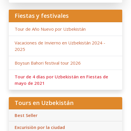
cambio pueden influir en los precios del tour;
- Anur Tour no se hace responsable de circunstancias
Fiestas y festivales
de fuerza mayor (condiciones climáticas durante el viaje,
trabajos de reparación o reconstrucción en tramos de
Tour de Año Nuevo por Uzbekistán
carretera, restricciones gubernamentales).
Vacaciones de Invierno en Uzbekistán 2024 -
2025
Boysun Bahori festival tour 2026
Tour de 4 días por Uzbekistán en Fiestas de
mayo de 2021
Tours en Uzbekistán
Best Seller
Excurisiòn por la ciudad