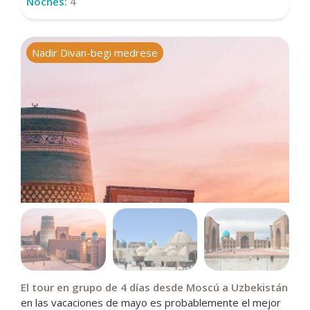
Noches:
4
Nadir Divan-begi medrese
T
El tour en grupo de 4 días desde Moscú a Uzbekistán
en las vacaciones de mayo es probablemente el mejor