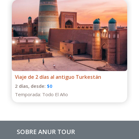
Tour de un día al Cañón Charyn desde
Almaty
1 días,
desde:
$130
Temporada:
Todo El Año
SOBRE ANUR TOUR