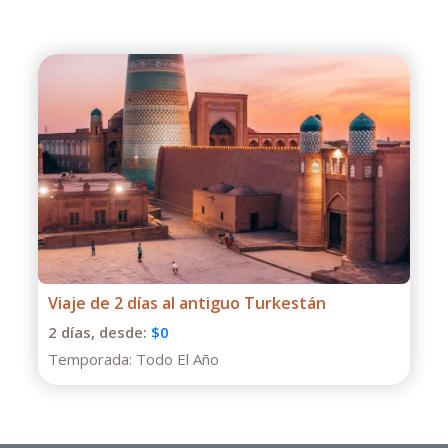
Tour de un día al Cañón Charyn desde
Almaty
1 días,
desde:
$130
Temporada:
Todo El Año