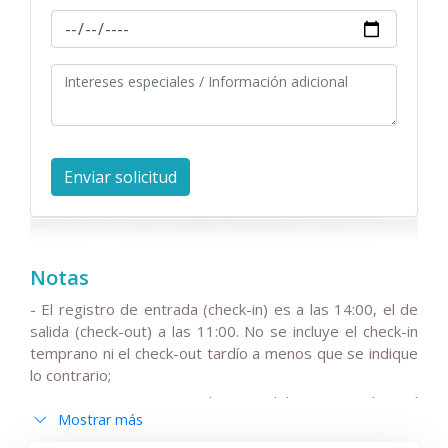
Notas
- El registro de entrada (check-in) es a las 14:00, el de
salida (check-out) a las 11:00. No se incluye el check-in
temprano ni el check-out tardío a menos que se indique
lo contrario;
- Tenga en cuenta que el precio del tour no incluye el
Mostrar más
IVA estacional del 15 %, el cual puede ser añadido al
precio base del viaje.