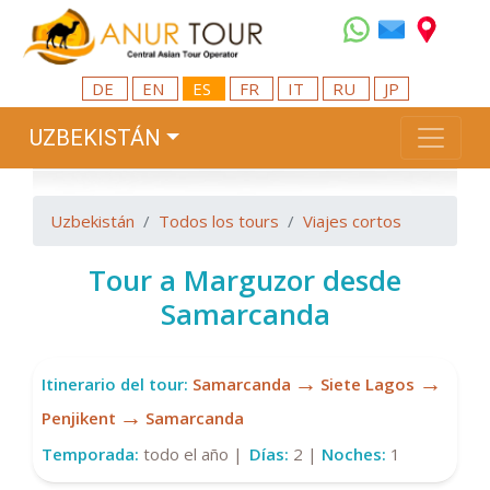
DE
EN
ES
FR
IT
RU
JP
UZBEKISTÁN
Uzbekistán
Todos los tours
Viajes cortos
Tour a Marguzor desde
Samarcanda
→
→
Itinerario del tour:
Samarcanda
Siete Lagos
→
Penjikent
​​Samarcanda
Temporada:
todo el año |
Días:
2 |
Noches:
1