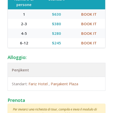
persone
1
$630
BOOK IT
2-3
$380
BOOK IT
4-5
$280
BOOK IT
6-12
$245
BOOK IT
Alloggio:
Penjikent
Standart:
Fariz Hotel
,
Panjakent Plaza
Prenota
Per inviarci una richiesta di tour, compila e invia il modulo di