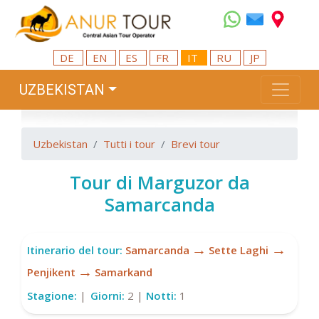
DE
EN
ES
FR
IT
RU
JP
UZBEKISTAN
Uzbekistan
Tutti i tour
Brevi tour
Tour di Marguzor da
Samarcanda
→
→
Itinerario del tour:
Samarcanda
Sette Laghi
→
Penjikent
Samarkand
Stagione:
|
Giorni:
2 |
Notti:
1