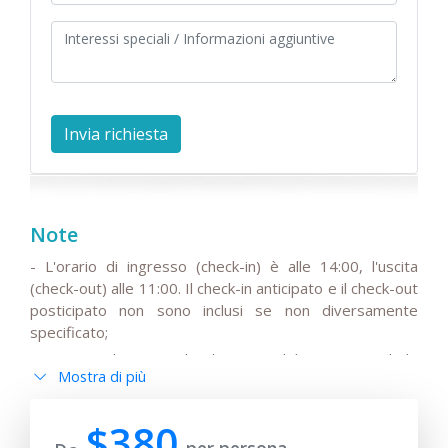
Note
- L'orario di ingresso (check-in) è alle 14:00, l'uscita
(check-out) alle 11:00. Il check-in anticipato e il check-out
posticipato non sono inclusi se non diversamente
specificato;
- Si prega di notare che il prezzo del tour non include
Mostra di più
l'IVA stagionale del 15%, che potrebbe essere aggiunta
al prezzo base del viaggio;
$380
- Si prega di notare che gli autisti non parlano inglese o
per persona