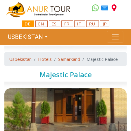
DE
EN
ES
FR
IT
RU
JP
USBEKISTAN
Usbekistan
Hotels
Samarkand
Majestic Palace
Majestic Palace