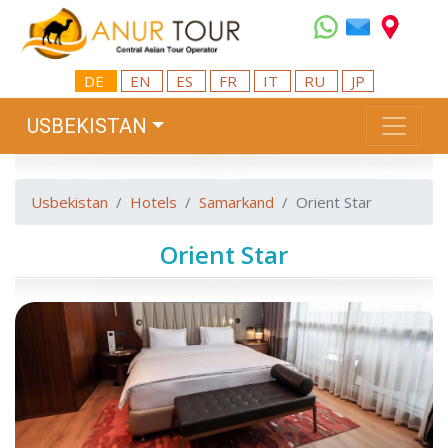
DE
EN
ES
FR
IT
RU
JP
USBEKISTAN
Usbekistan
Hotels
Samarkand
Orient Star
Orient Star