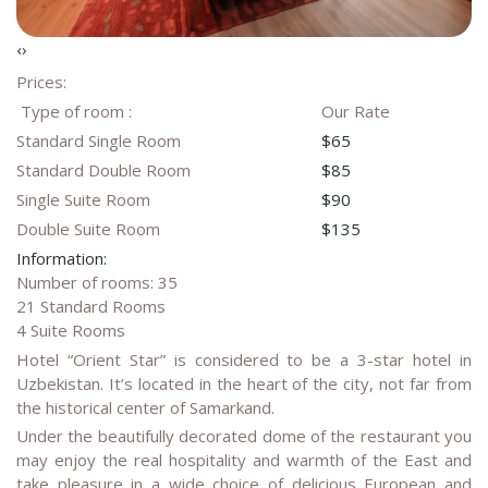
‹
›
Prices:
Type of room :
Our Rate
Standard Single Room
$65
Standard Double Room
$85
Single Suite Room
$90
Double Suite Room
$135
Information:
Number of rooms: 35
21 Standard Rooms
4 Suite Rooms
Hotel “Orient Star” is considered to be a 3-star hotel in
Uzbekistan. It’s located in the heart of the city, not far from
the historical center of Samarkand.
Under the beautifully decorated dome of the restaurant you
may enjoy the real hospitality and warmth of the East and
take pleasure in a wide choice of delicious European and