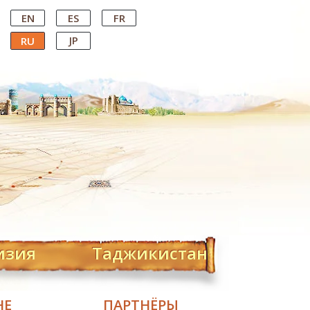
EN
ES
FR
JP
RU
изия
Таджикистан
НЕ
ПАРТНЁРЫ