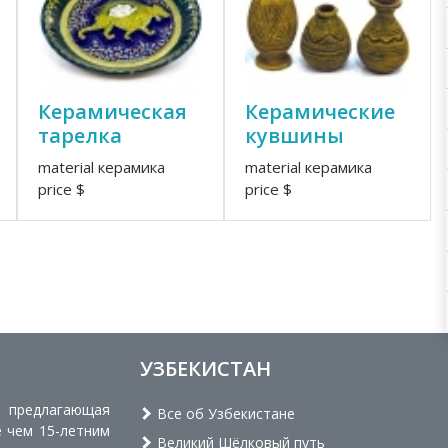
Керамическая
Керамические
тарелка
кувшины
material керамика
material керамика
price $
price $
УЗБЕКИСТАН
, предлагающая
Все об Узбекистане
е чем 15-летним
Великий Шёлковый путь