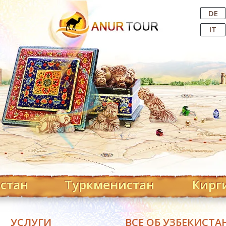
Central Asian Tour Operator
DE
IT
хстан
Туркменистан
Кирг
УСЛУГИ
ВСЕ ОБ УЗБЕКИСТА