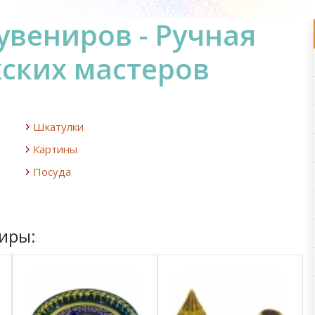
вениров - Ручная
хских мастеров
Шкатулки
Картины
Посуда
иры: