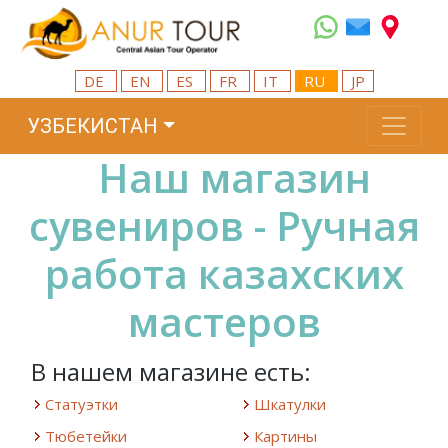
DE
EN
ES
FR
IT
RU
JP
УЗБЕКИСТАН
Наш магазин
сувениров - Ручная
работа казахских
мастеров
В нашем магазине есть:
Статуэтки
Шкатулки
Тюбетейки
Картины