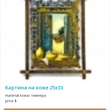
Картина на коже 25х33
material кожа/ темпера
price $