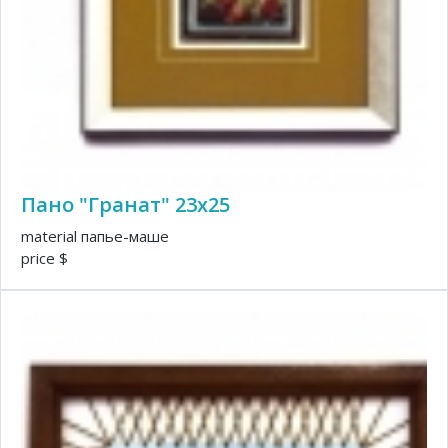
Пано "Гранат" 23х25
material папье-маше
price $