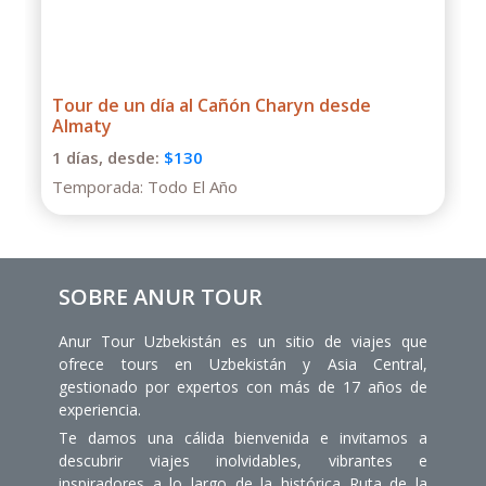
Tour de un día al Cañón Charyn desde
Almaty
1 días,
desde:
$130
Temporada:
Todo El Año
SOBRE ANUR TOUR
Anur Tour Uzbekistán es un sitio de viajes que
ofrece tours en Uzbekistán y Asia Central,
gestionado por expertos con más de 17 años de
experiencia.
Te damos una cálida bienvenida e invitamos a
descubrir viajes inolvidables, vibrantes e
inspiradores a lo largo de la histórica Ruta de la