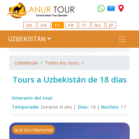
DE
EN
ES
FR
IT
RU
JP
UZBEKISTÁN
Uzbekistán
Todos los tours
Tours a Uzbekistán de 18 días
Itinerario del tour:
Temporada:
Durante el año |
Días:
18 |
Noches:
17
Aral Sea Memorial
N