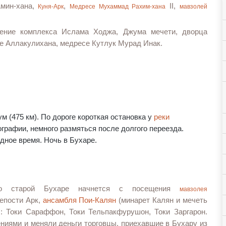
мин-хана,
,
II
,
Куня-Арк
Медресе Мухаммад Рахим-хана
мавзолей
щение комплекса Ислама Ходжа, Джума мечети, дворца
се Аллакулихана, медресе Кутлук Мурад Инак.
 (475 км). По дороге короткая остановка у
реки
графии, немного размяться после долгого переезда.
дное время. Ночь в Бухаре.
по старой Бухаре начнется с посещения
мавзолея
репости Арк,
ансамбля Пои-Калян
(минарет Калян и мечеть
: Токи Сараффон, Токи Тельпакфурушон, Токи Заргарон.
ениями и меняли деньги торговцы, приехавшие в Бухару из