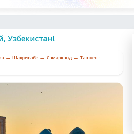
й, Узбекистан!
→
→
→
ра
Шахрисабз
Самарканд
Ташкент
Ka