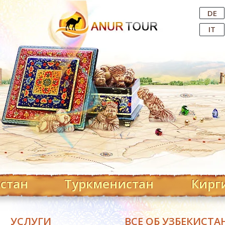
Central Asian Tour Operator
DE
IT
хстан
Туркменистан
Кирг
УСЛУГИ
ВСЕ ОБ УЗБЕКИСТА