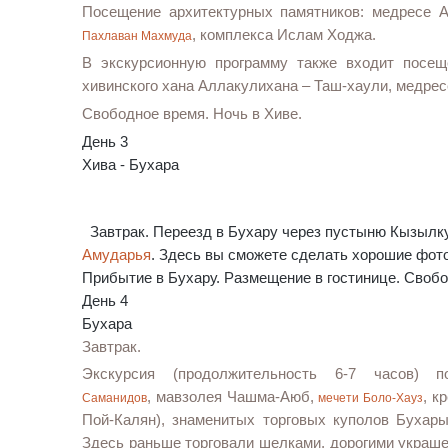
Посещение архитектурных памятников:
медресе А
, комплекса Ислам Ходжа.
Пахлаван Махмуда
В экскурсионную программу также входит посе
хивинского хана Аллакулихана – Таш-хаули, медре
Свободное время. Ночь в Хиве.
День 3
Хива - Бухара
Завтрак. Переезд в Бухару через пустыню Кызылкум
Амударья
. Здесь вы сможете сделать хорошие фото
Прибытие в Бухару. Размещение в гостинице. Свобо
День 4
Бухара
Завтрак.
Экскурсия (продолжительность 6-7 часов) 
,
мавзолея Чашма-Аюб,
, к
Саманидов
мечети Боло-Хауз
Пой-Калян),
знаменитых торговых куполов Бухары
Здесь раньше торговали шелками
, дорогими украш