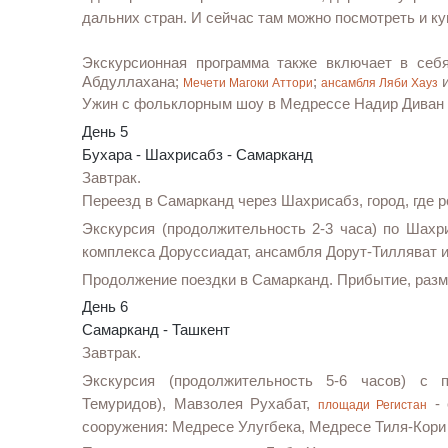
дальних стран. И сейчас там можно посмотреть и к
Экскурсионная программа также включает в себ
Абдуллахана;
;
и
Мечети Магоки Аттори
ансамбля Ляби Хауз
Ужин с фольклорным шоу в Медрессе Надир Диван Б
День 5
Бухара - Шахрисабз - Самарканд
Завтрак.
Переезд в Самарканд через Шахрисабз, город, где 
Экскурсия (продолжительность 2-3 часа) по Шахр
комплекса Доруссиадат, ансамбля Дорут-Тилляват и
Продолжение поездки в Самарканд. Прибытие, разм
День 6
Самарканд - Ташкент
Завтрак.
Экскурсия (продолжительность 5-6 часов) с
Темуридов), Мавзолея Рухабат,
-
площади Регистан
сооружения: Медресе Улугбека, Медресе Тиля-Кор