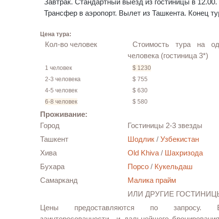
Завтрак.
Стандартный выезд из гостиницы в 12.00.
Трансфер в аэропорт. Вылет из Ташкента. Конец ту
Цена тура:
Кол-во человек
Стоимость тура на од
человека (гостиница 3*)
1 человек
$ 1230
2-3 человека
$ 755
4-5 человек
$ 630
6-8 человек
$ 580
Проживание:
Город
Гостиницы 2-3 звезды
Ташкент
Шодлик
/
Узбекистан
Хива
Old Khiva
/
Шахризода
Бухара
Порсо
/
Кукельдаш
Самарканд
Малика прайм
ИЛИ ДРУГИЕ ГОСТИНИЦ
Цены предоставляются по запросу. 
заинтересованности и дальнейшего бронирования