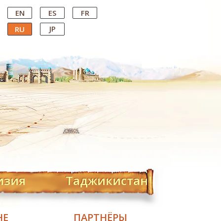
EN
ES
FR
JP
RU
изия
Таджикистан
НЕ
ПАРТНЁРЫ