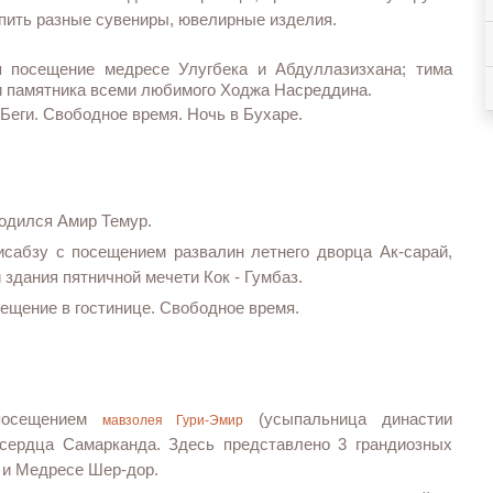
упить разные сувениры, ювелирные изделия.
я посещение медресе Улугбека и Абдуллазизхана; тима
 памятника всеми любимого Ходжа Насреддина.
еги. Свободное время. Ночь в Бухаре.
родился Амир Темур.
исабзу с посещением развалин летнего дворца Ак-сарай,
 здания пятничной мечети Кок - Гумбаз.
ещение в гостинице. Свободное время.
 посещением
(усыпальница династии
мавзолея Гури-Эмир
 сердца Самарканда. Здесь представлено 3 грандиозных
и и Медресе Шер-дор.