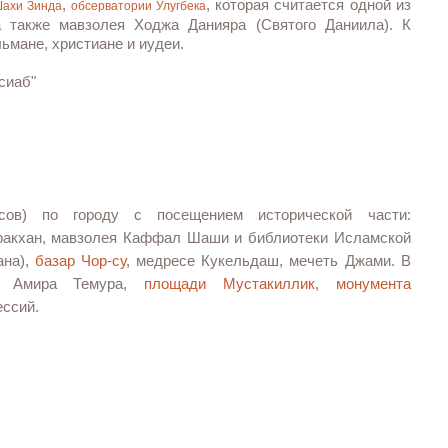
,
,
которая считается
одной из
ахи Зинда
обсерватории Улугбека
а также мавзолея Ходжа Данияра (Святого Даниила). К
ьмане, христиане и иудеи.
сиаб"
асов) по городу с посещением исторической части:
акхан, мавзолея Каффал Шаши и библиотеки Исламской
ана),
базар Чор-су
, медресе Кукельдаш, мечеть Джами. В
ра Амира Темура,
площади Мустакиллик
,
монумента
ессий
.