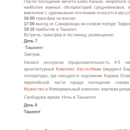
После посещение мечети Биби-Ханым, некрополя
Ш
наиболее важных обсерваторий средневековья, 
мавзолею с одинаковым почтением относятся мусул
16:00
трансфер на вокзал
17:00
выезд из Самарканда на скором поезде "Афро
19:10
прибытие в Ташкент.
Встреча, трансфер в гостиницу, размещение.
День 7
Ташкент
Завтрак.
Начало экскурсии (продолжительность 4-5 ч
архитектурный
Комплекс Хасти-Имам
(медресе Бар
литературы, где находится подлинник Корана Осм
европейской части города посещение скве
Мужество
и
Мемориальный комплекс жертвам репр
Свободное время. Ночь в Ташкенте.
День 8
Ташкент