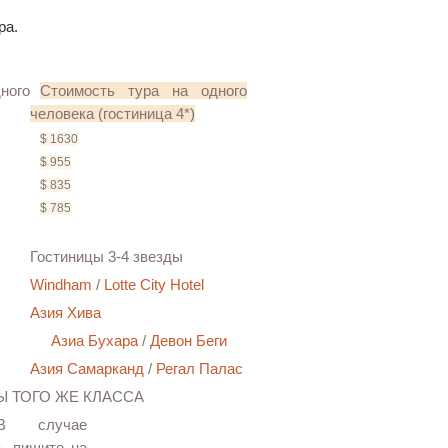
ра.
ного
Стоимость тура на одного
человека (гостиница 4*)
$ 1630
$ 955
$ 835
$ 785
Гостиницы 3-4 звезды
Windham
/
Lotte City Hotel
Азия Хива
Азиа Бухара
/
Девон Беги
Азия Самарканд
/
Регал Палас
Ы ТОГО ЖЕ КЛАССА
В случае
, пишите на