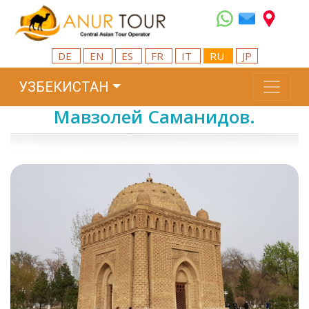
DE
EN
ES
FR
IT
RU
JP
УЗБЕКИСТАН
Мавзолей Саманидов.