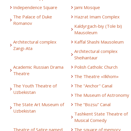
Independence Square
Jami Mosque
The Palace of Duke
Hazrat Imam Complex
Romanov
Kaldyrgach-biy (Tole bi)
Mausoleum
Architectural complex
Kaffal Shashi Mausoleum
Zangi-Ata
Architectural complex
Sheihantaur
Academic Russian Drama
Polish Catholic Church
Theatre
The Theatre «Ilkhom»
The Youth Theatre of
The "Anchor" Canal
Uzbekistan
The Museum of Astronomy
The State Art Museum of
The “Bozsu” Canal
Uzbekistan
Tashkent State Theatre of
Musical Comedy
Theatre of Satire named
The square of memory