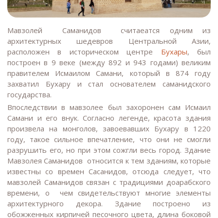
Мавзолей Саманидов считаеатся одним из
архитектурных шедевров Центральной Азии,
расположен в историческом центре
Бухары
, был
построен в 9 веке (между 892 и 943 годами) великим
правителем Исмаилом Самани, который в 874 году
захватил Бухару и стал основателем саманидского
государства.
Впоследствии в мавзолее был захоронен сам Исмаил
Самани и его внук. Согласно легенде, красота здания
произвела на монголов, завоевавших Бухару в 1220
году, такое сильное впечатление, что они не смогли
разрушить его, но при этом сожгли весь город. Здание
Мавзолея Саманидов относится к тем зданиям, которые
известны со времен Сасанидов, отсюда следует, что
мавзолей Саманидов связан с традициями доарабского
времени, о чем свидетельствуют многие элементы
архитектурного декора. Здание построено из
обожженных кирпичей песочного цвета, длина боковой