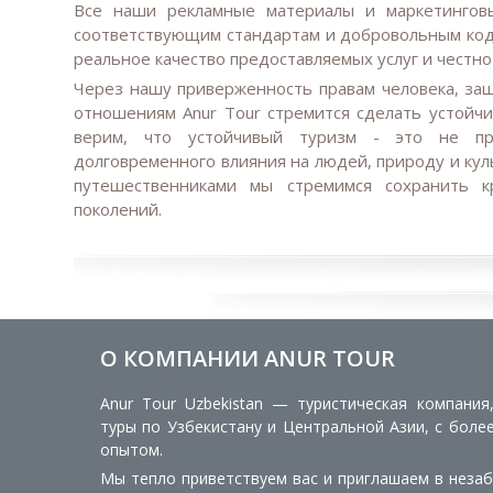
Все наши рекламные материалы и маркетинговы
соответствующим стандартам и добровольным код
реальное качество предоставляемых услуг и честно
Через нашу приверженность правам человека, з
отношениям Anur Tour стремится сделать устойч
верим, что устойчивый туризм - это не пр
долговременного влияния на людей, природу и кул
путешественниками мы стремимся сохранить 
поколений.
О КОМПАНИИ ANUR TOUR
Anur Tour Uzbekistan — туристическая компания
туры по Узбекистану и Центральной Азии, с боле
опытом.
Мы тепло приветствуем вас и приглашаем в неза