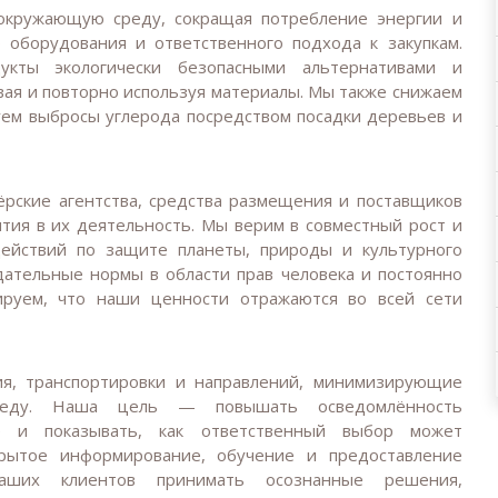
окружающую среду, сокращая потребление энергии и
 оборудования и ответственного подхода к закупкам.
ты экологически безопасными альтернативами и
вая и повторно используя материалы. Мы также снижаем
уем выбросы углерода посредством посадки деревьев и
ёрские агентства, средства размещения и поставщиков
тия в их деятельность. Мы верим в совместный рост и
ействий по защите планеты, природы и культурного
дательные нормы в области прав человека и постоянно
тируем, что наши ценности отражаются во всей сети
я, транспортировки и направлений, минимизирующие
реду. Наша цель — повышать осведомлённость
е и показывать, как ответственный выбор может
крытое информирование, обучение и предоставление
аших клиентов принимать осознанные решения,