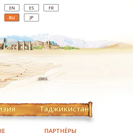
EN
ES
FR
JP
RU
изия
Таджикистан
НЕ
ПАРТНЁРЫ