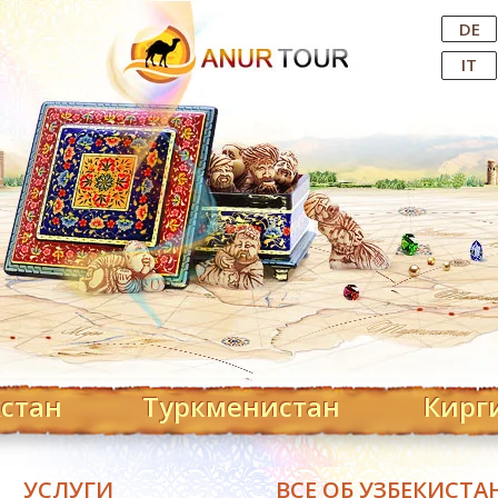
Central Asian Tour Operator
DE
IT
хстан
Туркменистан
Кирг
УСЛУГИ
ВСЕ ОБ УЗБЕКИСТА