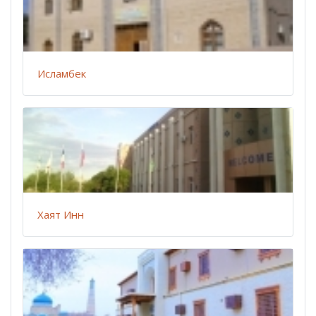
Исламбек
Хаят Инн