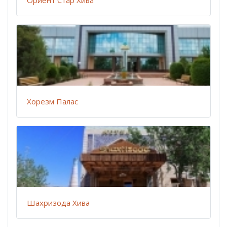
Ориент Стар Хива
Хорезм Палас
Шахризода Хива