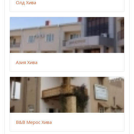
Олд Хива
Азия Хива
B&B Мерос Хива