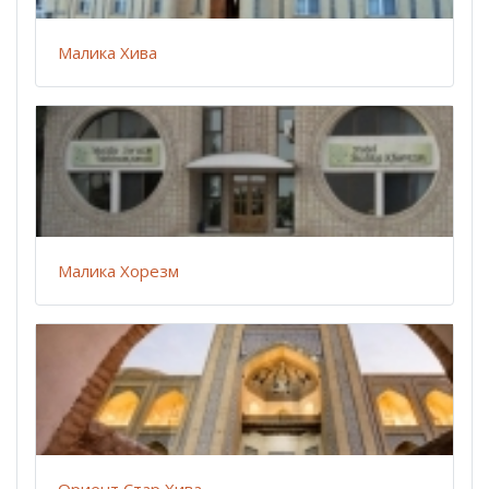
Малика Хива
Малика Хорезм