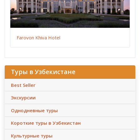
Farovon Khiva Hotel
Туры в Узбекистане
Best Seller
Экскурсии
Однодневные туры
Короткие туры в Узбекистан
Культурные туры