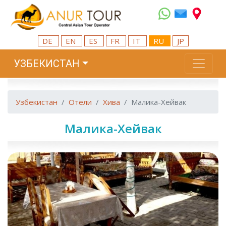
DE
EN
ES
FR
IT
RU
JP
УЗБЕКИСТАН
Узбекистан
Отели
Хива
Малика-Хейвак
Малика-Хейвак