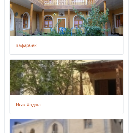
Зафарбек
Исак Ходжа