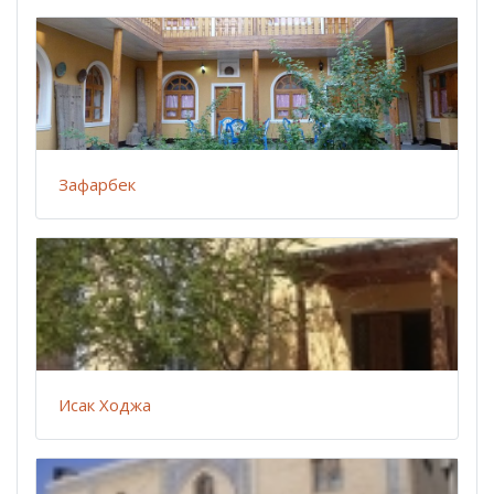
Зафарбек
Исак Ходжа