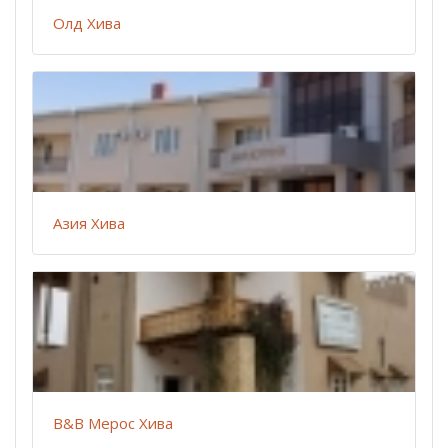
Олд Хива
Азия Хива
B&B Мерос Хива