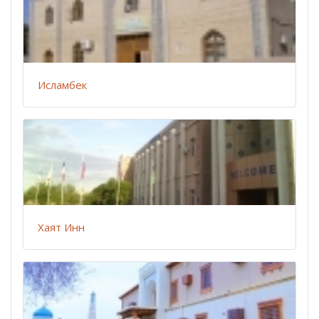
Исламбек
Хаят Инн