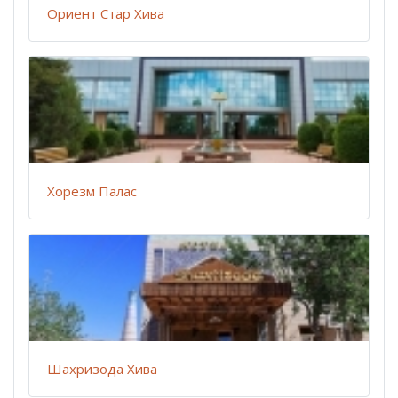
Ориент Стар Хива
Хорезм Палас
Шахризода Хива