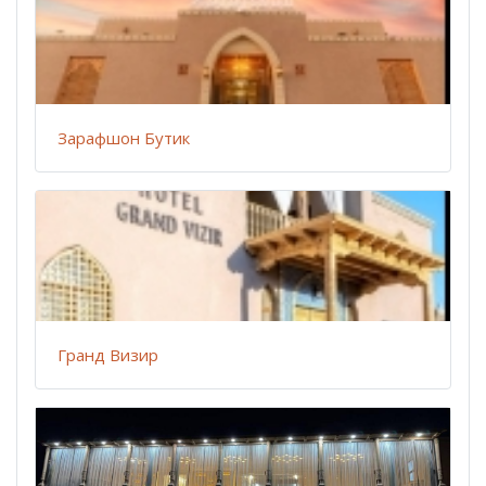
Зарафшон Бутик
Гранд Визир