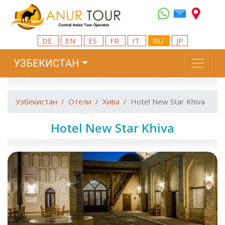
DE
EN
ES
FR
IT
RU
JP
УЗБЕКИСТАН
Узбекистан
Отели
Хива
Hotel New Star Khiva
Hotel New Star Khiva