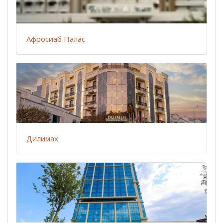
Афросиаб Палас
Дилимах