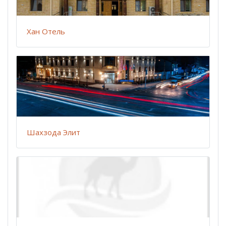
Хан Отель
Шахзода Элит