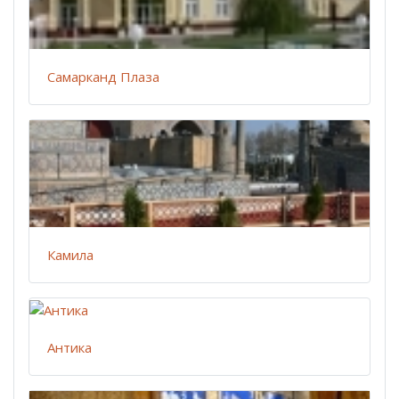
Cамарканд Плаза
Камила
Антика