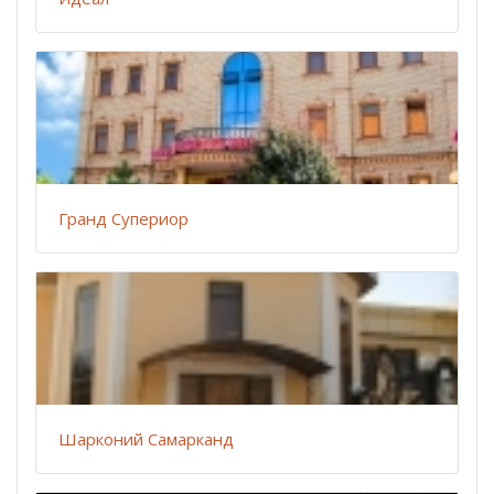
Гранд Супериор
Шарконий Самарканд