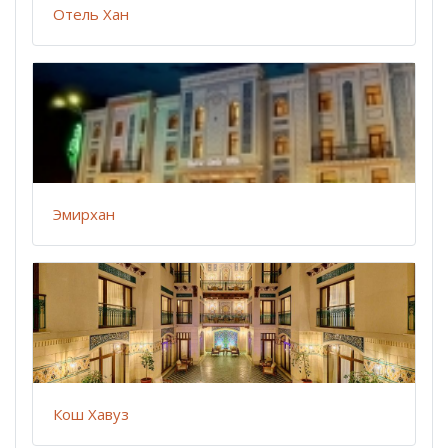
Отель Хан
Эмирхан
Кош Хавуз