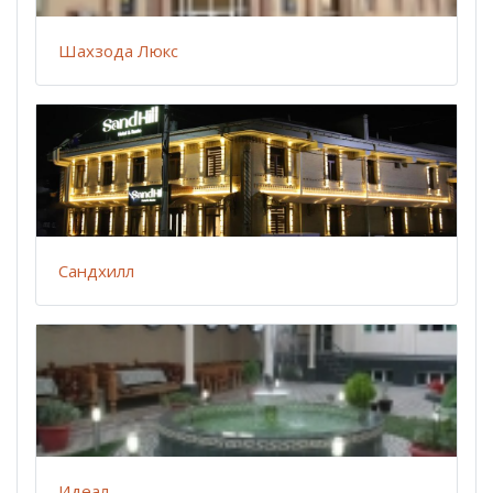
Шахзода Люкс
Сандхилл
Идеал