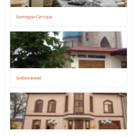
Биллури Ситора
Бибиханим