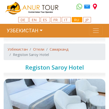
DE
EN
ES
FR
IT
RU
JP
УЗБЕКИСТАН
Узбекистан
Отели
Самарканд
Registon Saroy Hotel
Registon Saroy Hotel