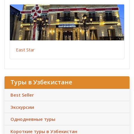
East Star
Туры в Узбекистане
Best Seller
Экскурсии
Однодневные туры
Короткие туры в Узбекистан